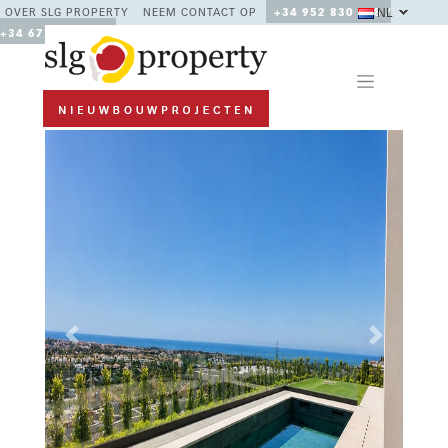
NL
OVER SLG PROPERTY
NEEM CONTACT OP
+34 952 830 378 /
+34 677 670 480
Previous
Next