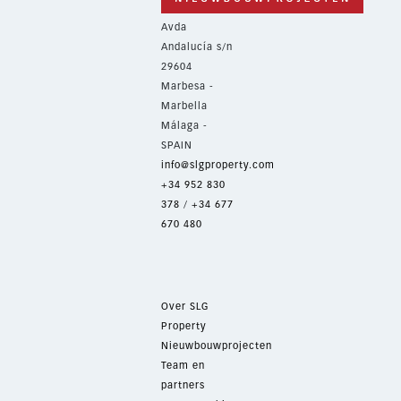
Avda
Andalucía s/n
29604
Marbesa -
Marbella
Málaga -
SPAIN
info@slgproperty.com
+34 952 830
378
/
+34 677
670 480
Over SLG
Property
Nieuwbouwprojecten
Team en
partners