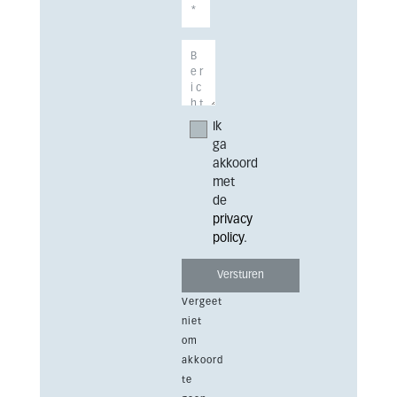
Ik
ga
akkoord
met
de
privacy
policy
.
Vergeet
niet
om
akkoord
te