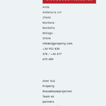
Avda
Andalucía s/n
29604
Marbesa -
Marbella
Málaga -
SPAIN
info@slgproperty.com
+34 952 830
378
/
+34 677
670 480
Over SLG
Property
Nieuwbouwprojecten
Team en
partners