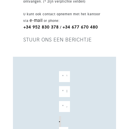
ontvangen. (* zijn verplichte velden)
nabijheid van het gerenommeerde Higuerón
Resort, met onder meer een hypermodern
U kunt ook contact opnemen met het kantoor
sportclub, luxe spa- en wellnessvoorzieningen,
e-mail
via
or phone:
Michelin-sterrendiners en 24-uursbeveiliging.
+34 952 830 378
+34 677 670 480
/
Omgeven door natuur maar perfect verbonden,
ligt het complex op slechts enkele minuten van
STUUR ONS EEN BERICHTJE
het strand, het treinstation en biedt het vlotte
toegang tot luchthaven Málaga, Marbella en
Fuengirola. Met een eigentijds ontwerp,
uitstekende buitenruimtes en een toplocatie is
dit een uitstekende kans als stijlvolle
permanente woning, luxe vakantieverblijf of
hoogwaardige investering aan de Costa del Sol.