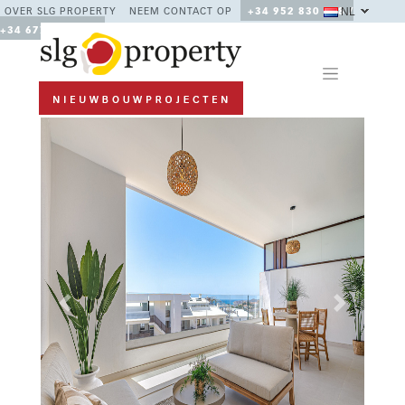
NL
OVER SLG PROPERTY
NEEM CONTACT OP
+34 952 830 378 /
+34 677 670 480
Previous
Next