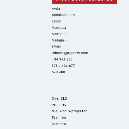
Avda
Andalucía s/n
29604
Marbesa -
Marbella
Málaga -
SPAIN
info@slgproperty.com
+34 952 830
378
/
+34 677
670 480
Over SLG
Property
Nieuwbouwprojecten
Team en
partners