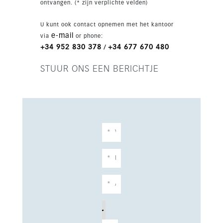
ontvangen. (* zijn verplichte velden)
groot gemeenschappelijk zwembad binnen een
recent opgeleverd project van slechts 80
U kunt ook contact opnemen met het kantoor
townhouses. Mijas Costa biedt stranden, golf,
e-mail
via
or phone:
restaurants en voorzieningen, met Malaga en
+34 952 830 378
+34 677 670 480
/
Marbella binnen handbereik.
STUUR ONS EEN BERICHTJE