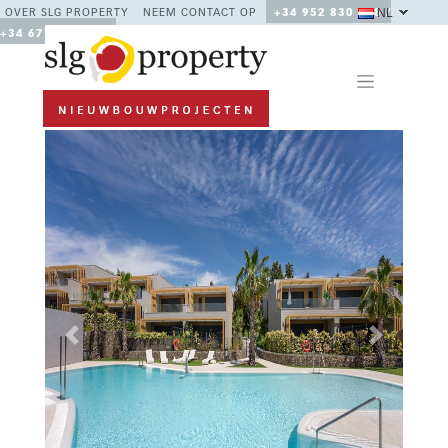
NL
OVER SLG PROPERTY
NEEM CONTACT OP
+34 952 830 378 /
+34 677 670 480
Previous
Next