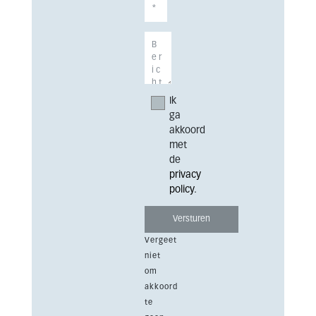
Ik
ga
akkoord
met
de
privacy
policy
.
Vergeet
niet
om
akkoord
te