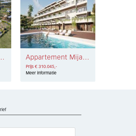
Torrox Costa € 297.000,-
Appartement Mijas Costa € 310.045,-
Prijs € 310.045,-
Meer informatie
rief