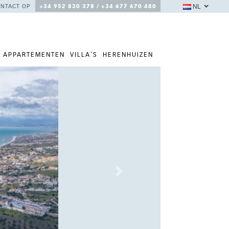
NL
NTACT OP
+34 952 830 378 / +34 677 670 480
APPARTEMENTEN
VILLA'S
HERENHUIZEN
Next