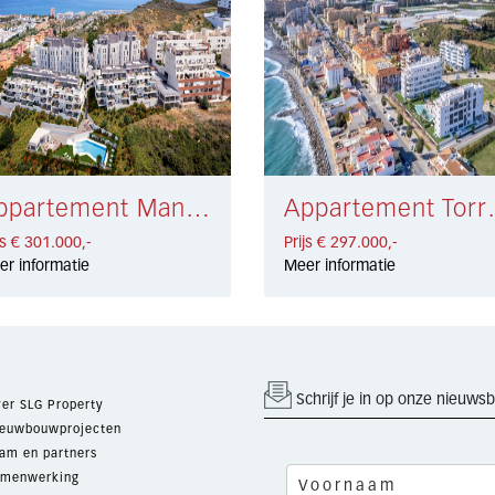
Appartement Manilva € 301.000,-
Appartement 
js € 301.000,-
Prijs € 297.000,-
er informatie
Meer informatie
Schrijf je in op onze nieuwsb
er SLG Property
euwbouwprojecten
am en partners
menwerking