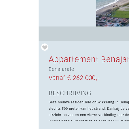
Appartement Benaja
Benajarafe
Vanaf € 262.000,-
BESCHRIJVING
Deze nieuwe residentiële ontwikkeling in Benaj
slechts 500 meter van het strand. Dankzij de v
uitzicht op zee en een vlotte verbinding met d
internationale luchthaven op ongeveer 30 minuten. Dit appartement met 1 slaapkamer en 1 badk
een bebouwde oppervlakte van 54 m², waarvan