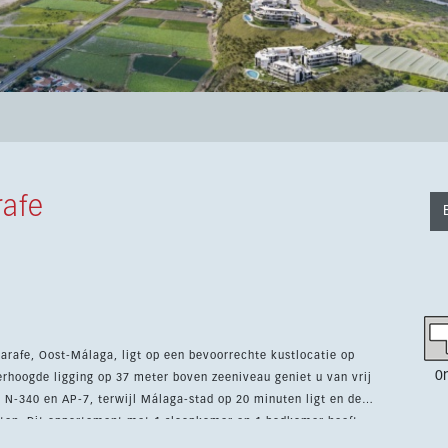
rafe
arafe, Oost-Málaga, ligt op een bevoorrechte kustlocatie op
0
erhoogde ligging op 37 meter boven zeeniveau geniet u van vrij
e N-340 en AP-7, terwijl Málaga-stad op 20 minuten ligt en de
amer heeft
 44 m² woonoppervlakte en een terras van 10 m². De woning