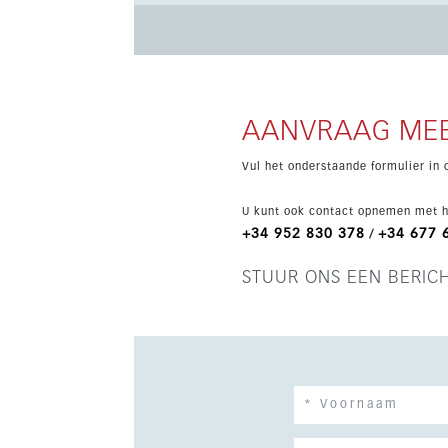
heeft een eigentijdse stijl en is voorzien van
garageplaats en een berging. De residentie be
wonen of als vakantieverblijf.
AANVRAAG MEE
Vul het onderstaande formulier in 
U kunt ook contact opnemen met h
+34 952 830 378
+34 677 
/
STUUR ONS EEN BERIC