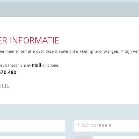
 airconditioning warm/koud, een uitgeruste keuken, meubels, een
schikt ook over een zwembad en tuin, ideaal voor permanent
R INFORMATIE
om meer informatie over deze nieuwe ontwikkeling te ontvangen. (* zijn ver
e-mail
et kantoor via
or phone:
670 480
HTJE