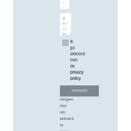
Ik
ga
akkoord
met
de
privacy
policy
.
Vergeet
niet
om
akkoord
te