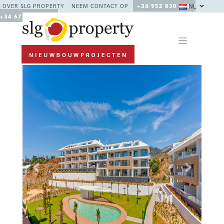
NL
OVER SLG PROPERTY
NEEM CONTACT OP
+34 952 830 378 /
+34 677 670 480
Previous
Next