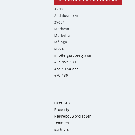
Avda
Andalucía s/n
29604
Marbesa -
Marbella
Málaga -
SPAIN
info@slgproperty.com
+34 952 830
378
/
+34 677
670 480
Over SLG
Property
Nieuwbouwprojecten
Team en
partners