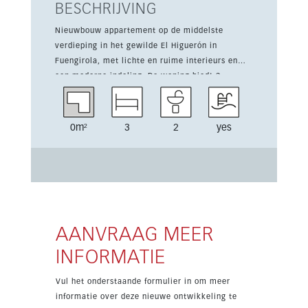
BESCHRIJVING
Nieuwbouw appartement op de middelste
verdieping in het gewilde El Higuerón in
Fuengirola, met lichte en ruime interieurs en
een moderne indeling. De woning biedt 3
slaapkamers en 2 eigentijdse badkamers, plus
een terras van 36 m² dat het binnen-buitenleven
versterkt. De afwerking is van hoog niveau en
0m²
3
2
yes
omvat airconditioning, inbouwkasten, een lift,
marmeren vloeren, een berging en een open
keuken-woonruimte. Twee parkeerplaatsen zijn
inbegrepen. Binnen een afgesloten community
genieten bewoners van een gemeenschappelijk
zwembad, aangelegde tuinen en een volledig
uitgeruste gym. De uitstekende ligging nabij
AANVRAAG MEER
winkels, scholen en vervoer maakt dit een
INFORMATIE
sterke keuze voor comfortabel mediterraan
wonen.
Vul het onderstaande formulier in om meer
informatie over deze nieuwe ontwikkeling te