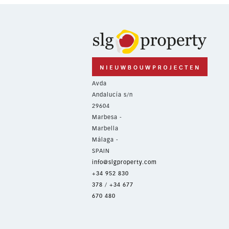
Avda
Andalucía s/n
29604
Marbesa -
Marbella
Málaga -
SPAIN
info@slgproperty.com
+34 952 830
378
/
+34 677
670 480