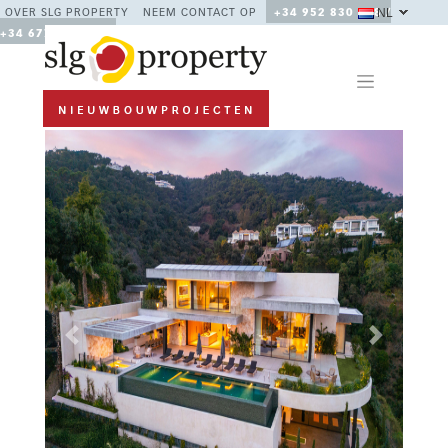
NL
OVER SLG PROPERTY
NEEM CONTACT OP
+34 952 830 378 /
+34 677 670 480
Previous
Next