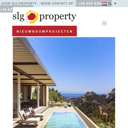
NL
OVER SLG PROPERTY
NEEM CONTACT OP
+34 952 830 378 /
+34 677 670 480
Previous
Next