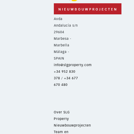
Avda
Andalucía s/n
29604
Marbesa -
Marbella
Málaga -
SPAIN
info@slgproperty.com
+34 952 830
378
/
+34 677
670 480
Over SLG
Property
Nieuwbouwprojecten
Team en