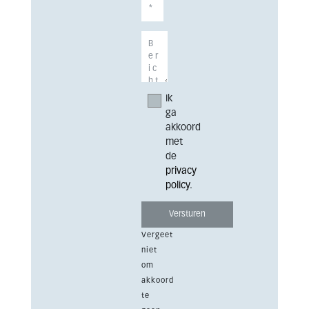
Ik
ga
akkoord
met
de
privacy
policy
.
Vergeet
niet
om
akkoord
te