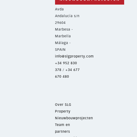
Avda
Andalucía s/n
29604
Marbesa -
Marbella
Málaga -
SPAIN
info@slgproperty.com
+34 952 830
378
/
+34 677
670 480
Over SLG
Property
Nieuwbouwprojecten
Team en
partners