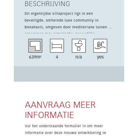
BESCHRIJVING
Dit eigentijdse villaproject ligt in een
beveiligde, omheinde luxe community in
Benahavís, omgeven door mediterrane tuinen en
ontworpen met organische, natuurlijke
elementen die mooi opgaan in de omgeving. De
eerste fase omvat slechts 14 villa’s met 3 of 4
slaapkamers, een privézwembad en eenvoudige
639m²
4
n/a
yes
toegang tot Marbella en Estepona. Bewoners
genieten bovendien van exclusieve
gemeenschappelijke faciliteiten zoals een
clubhouse en spa, met oplevering gepland in
2027.
AANVRAAG MEER
INFORMATIE
Vul het onderstaande formulier in om meer
informatie over deze nieuwe ontwikkeling te