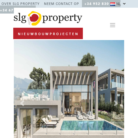
NL
OVER SLG PROPERTY
NEEM CONTACT OP
+34 952 830 378 /
+34 677 670 480
Previous
Next