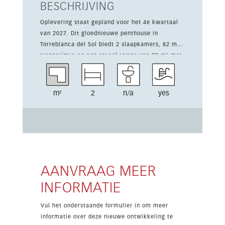
BESCHRIJVING
Oplevering staat gepland voor het 4e kwartaal
van 2027. Dit gloednieuwe penthouse in
Torreblanca del Sol biedt 2 slaapkamers, 82 m²
woonruimte en een royaal terras van 30 m² met
uitzicht op het zwembad en de bergen. De
woning maakt deel uit van een boetiekproject
met slechts 35 woningen, dicht bij golf en
m²
2
n/a
yes
dagelijkse voorzieningen. Het beschikt over een
open indeling, ingebouwde kasten, een volledig
ingerichte keuken, airconditioning warm/koud
en dubbele beglazing. Bewoners genieten van
aangelegde gemeenschappelijke tuinen, een
gemeenschappelijk zwembad met zonneterras,
een binnenfitnessruimte, sauna, ondergrondse
AANVRAAG MEER
parkeergelegenheid, een berging en een EV-
INFORMATIE
laadpunt. Daarnaast heeft het pand een
privéterras, overdekt terras, zuidoostelijke
Vul het onderstaande formulier in om meer
oriëntatie en een lichte moderne afwerking.
informatie over deze nieuwe ontwikkeling te