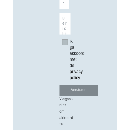
Ik
ga
akkoord
met
de
privacy
policy
.
Vergeet
niet
om
akkoord
te