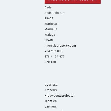
Avda
Andalucía s/n
29604
Marbesa -
Marbella
Málaga -
SPAIN
info@slgproperty.com
+34 952 830
378
/
+34 677
670 480
Over SLG
Property
Nieuwbouwprojecten
Team en
partners