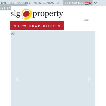
NL
OVER SLG PROPERTY
NEEM CONTACT OP
+34 952 830 378 /
+34 677 670 480
Previous
Next