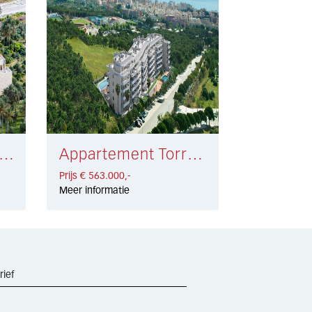
artement Estepona € 549.000,-
Appartement Torremolinos € 563.000,-
Prijs € 563.000,-
Meer informatie
rief