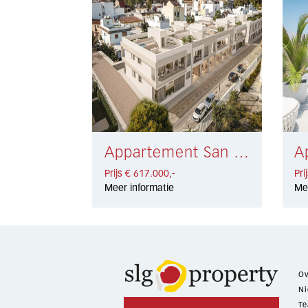
Appartement San Pedro Playa € 617.000,-
Prijs € 617.000,-
Pri
Meer informatie
Me
Ov
Ni
Te