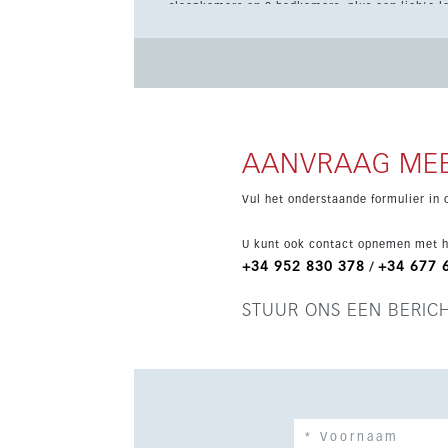
slaapkamers en 2 badkamers, plus een lichte l
maximaliseert en een vloeiende verbinding me
en slimme bediening van de woning. Met 89 m² binnenruimte, een terras van 40 m² en een privétuin van 107
m² met jacuzzi is dit appartement ideaal om he
Bewoners profiteren ook van aangelegde gemee
gemeenschap. De prijs is inclusief ondergrondse parkeerplaats en berging, wat extra comfort en praktisch
gebruik biedt. Een uitstekende keuze als vaste
AANVRAAG MEE
Vul het onderstaande formulier in 
U kunt ook contact opnemen met h
+34 952 830 378
+34 677 
/
STUUR ONS EEN BERIC