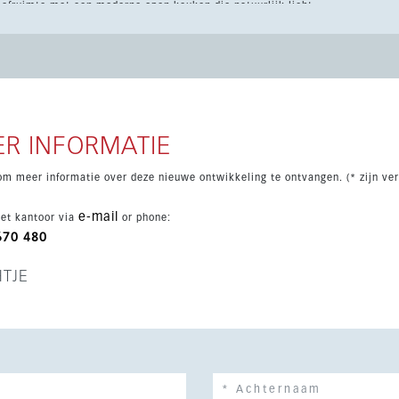
eefruimte met een moderne open keuken die natuurlijk licht
t buiten creëert. Een domoticasysteem zorgt voor extra gemak
t hele jaar door van de mediterrane levensstijl te genieten.
nschappelijke tuinen en een zwembad in een rustige, moderne
 woning, vakantiewoning of investering.
R INFORMATIE
om meer informatie over deze nieuwe ontwikkeling te ontvangen. (* zijn ver
e-mail
et kantoor via
or phone:
670 480
HTJE