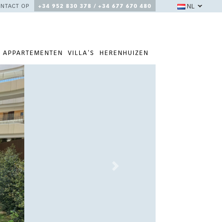
NL
NTACT OP
+34 952 830 378 / +34 677 670 480
APPARTEMENTEN
VILLA'S
HERENHUIZEN
Next