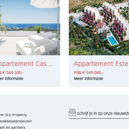
Appartement Casares € 584.500,-
App
js € 584.500,-
Prijs € 549.000,-
er informatie
Meer informatie
Schrijf je in op onze nieuwsb
er SLG Property
euwbouwprojecten
am en partners