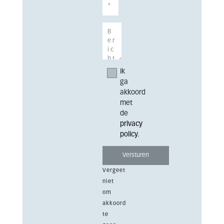
Ik
ga
akkoord
met
de
privacy
policy
.
Vergeet
niet
om
akkoord
te