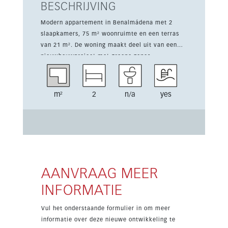
BESCHRIJVING
Modern appartement in Benalmádena met 2
slaapkamers, 75 m² woonruimte en een terras
van 21 m². De woning maakt deel uit van een
nieuwbouwproject met groene zones,
gemeenschappelijke zwembaden, een
fitnessruimte en co-workingruimtes. Het
appartement biedt een lichte woon- en
m²
2
n/a
yes
eetkamer, een volledig uitgeruste keuken, een
en-suite doucheruimte en airconditioning
warm/koud. De woning is hoogwaardig gebouwd,
voorzien van dubbele beglazing, gemeubileerd
en beschikt over 2 parkeerplaatsen. Dankzij de
zuid- en westoriëntatie geniet het appartement
van zeer mooi uitzicht en een gunstige ligging
AANVRAAG MEER
dicht bij voorzieningen, cafés, scholen, golf en
INFORMATIE
tennis. Een interessante keuze voor zowel eigen
gebruik als verhuur.
Vul het onderstaande formulier in om meer
informatie over deze nieuwe ontwikkeling te