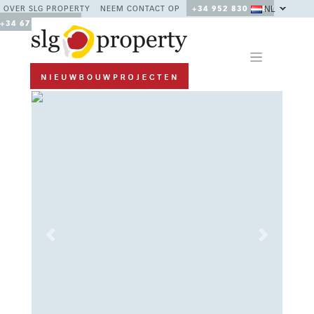
NL
OVER SLG PROPERTY
NEEM CONTACT OP
+34 952 830 378 /
+34 677 670 480
Previous
Next