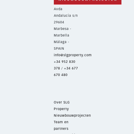
Avda
Andalucía s/n
29604
Marbesa -
Marbella
Málaga -
SPAIN
info@slgproperty.com
+34 952 830
378
/
+34 677
670 480
Over SLG
Property
Nieuwbouwprojecten
Team en
partners