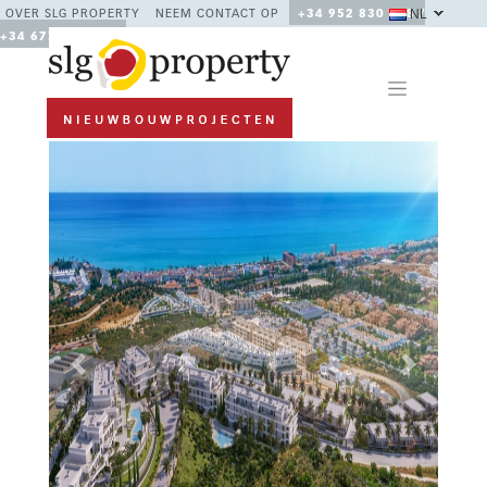
NL
OVER SLG PROPERTY
NEEM CONTACT OP
+34 952 830 378 /
+34 677 670 480
Previous
Next