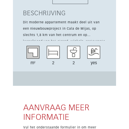
BESCHRIJVING
Dit moderne appartement maakt deel uit van
een nieuwbouwproject in Cala de Mijas, op
slechts 1,8 km van het centrum en op
loopafstand van het strand, winkels, restaurants
en voorzieningen. Het appartement beschikt
over 2 slaapkamers, 2 badkamers en 85 m²
woonoppervlak, plus een terras van 16 m². Het
m²
2
2
yes
eigentijdse ontwerp wordt aangevuld met
airconditioning, een zwembad, parking en een
gemeubileerd interieur, ideaal voor comfortabel
wonen of vakanties het hele jaar door. Het
project omvat 164 elegant ontworpen
appartementen verspreid over zes moderne
gebouwen, samen met 18 exclusieve
AANVRAAG MEER
geschakelde woningen. Oplevering staat
INFORMATIE
gepland voor Q2 2028, prijzen zijn exclusief 10%
btw.
Vul het onderstaande formulier in om meer