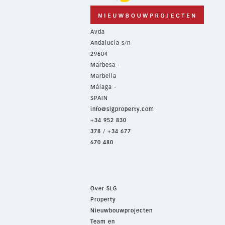
Avda
Andalucía s/n
29604
Marbesa -
Marbella
Málaga -
SPAIN
info@slgproperty.com
+34 952 830
378
/
+34 677
670 480
Over SLG
Property
Nieuwbouwprojecten
Team en