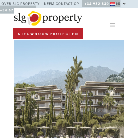
NL
OVER SLG PROPERTY
NEEM CONTACT OP
+34 952 830 378 /
+34 677 670 480
Previous
Next