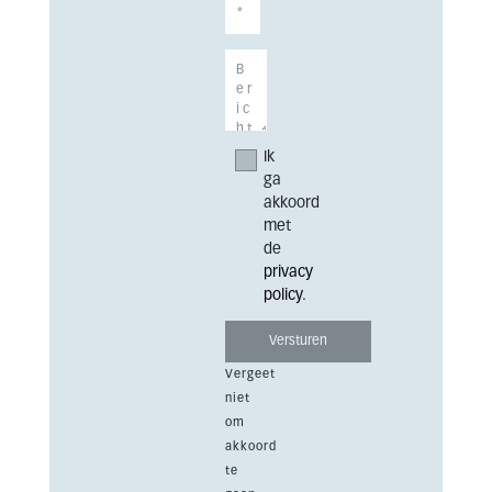
Ik
ga
akkoord
met
de
privacy
policy
.
Vergeet
niet
om
akkoord
te