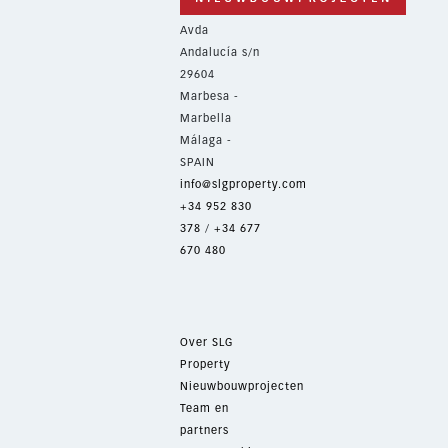
Avda
Andalucía s/n
29604
Marbesa -
Marbella
Málaga -
SPAIN
info@slgproperty.com
+34 952 830
378
/
+34 677
670 480
Over SLG
Property
Nieuwbouwprojecten
Team en
partners