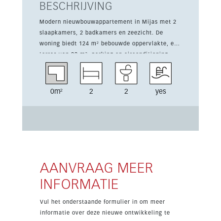
BESCHRIJVING
Modern nieuwbouwappartement in Mijas met 2
slaapkamers, 2 badkamers en zeezicht. De
woning biedt 124 m² bebouwde oppervlakte, een
terras van 22 m², parking en airconditioning.
Gelegen in een bergachtige oase dicht bij de
stad, is het project ontworpen voor comfortabel
wonen het hele jaar door. Bewoners genieten
0m²
2
2
yes
van groene zones, een gym, spa, co-
workingruimte, infinity pool, BBQ-zone,
yogaplatform en clubhouse. De vermelde prijs
start vanaf 648.000 euro, exclusief 10% btw,
met oplevering gepland in 2028. Een stijlvolle
keuze voor kopers die op zoek zijn naar een
moderne woning op een gewilde locatie aan de
AANVRAAG MEER
Costa del Sol.
INFORMATIE
Vul het onderstaande formulier in om meer
informatie over deze nieuwe ontwikkeling te