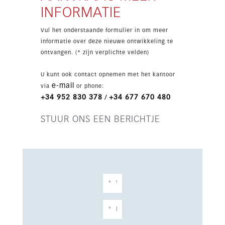
uitgeruste keuken, warm en koud
INFORMATIE
airconditioning en uitzicht op de stad.
Oplevering staat gepland voor Q2 2028, prijzen
Vul het onderstaande formulier in om meer
exclusief 10% btw.
informatie over deze nieuwe ontwikkeling te
ontvangen. (* zijn verplichte velden)
U kunt ook contact opnemen met het kantoor
e-mail
via
or phone:
+34 952 830 378
+34 677 670 480
/
STUUR ONS EEN BERICHTJE