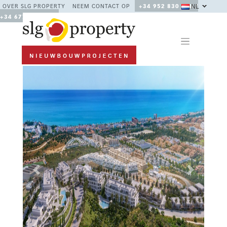
NL
OVER SLG PROPERTY
NEEM CONTACT OP
+34 952 830 378 /
+34 677 670 480
Previous
Next