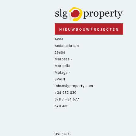
Avda
Andalucía s/n
29604
Marbesa -
Marbella
Málaga -
SPAIN
info@slgproperty.com
+34 952 830
378
/
+34 677
670 480
Over SLG