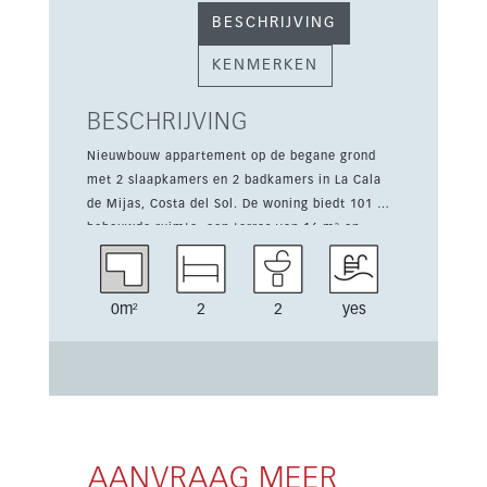
BESCHRIJVING
KENMERKEN
BESCHRIJVING
Nieuwbouw appartement op de begane grond
met 2 slaapkamers en 2 badkamers in La Cala
de Mijas, Costa del Sol. De woning biedt 101 m²
bebouwde ruimte, een terras van 16 m² en
toegang tot gemeenschappelijke tuinen, een
gemeenschappelijk zwembad en
garageparkeren. Onderdeel van een elegant
0m²
2
2
yes
nieuw project met 164 appartementen en 18
luxe halfvrijstaande woningen, met eigentijdse
architectuur en een rustige, natuurlijke
omgeving. De ligging is ideaal, op slechts 1,8
km van het centrum van La Cala de Mijas en
dicht bij winkels, zee en voorzieningen. Het
appartement beschikt over een volledig
AANVRAAG MEER