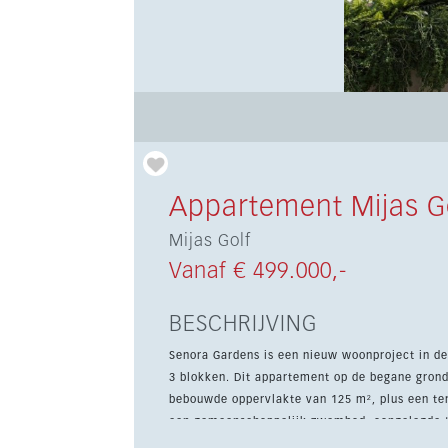
Appartement Mijas G
Mijas Golf
Vanaf € 499.000,-
BESCHRIJVING
Senora Gardens is een nieuw woonproject in d
3 blokken. Dit appartement op de begane grond
bebouwde oppervlakte van 125 m², plus een terras van 2
een gemeenschappelijk zwembad, aangelegde tu
keuken en een volledig gemeubileerd interieur.