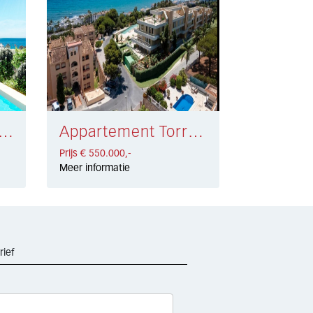
tement Playamar € 399.000,-
Appartement Torrenueva € 550.000,-
Prijs € 550.000,-
Meer informatie
rief