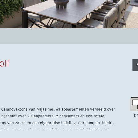
olf
e Calanova-zone van Mijas met 63 appartementen verdeeld over
0
 beschikt over 2 slaapkamers, 2 badkamers en een totale
8 m² en een eigentijdse indeling. Het complex biedt
inen, warm en koud airconditioning, een volledig uitgeruste
 De ligging nabij golf en het zeezicht maken dit een