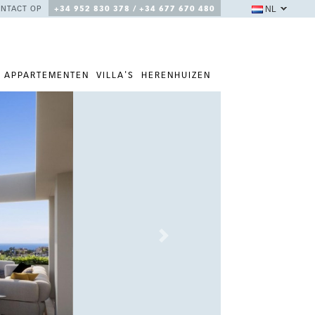
NL
NTACT OP
+34 952 830 378 / +34 677 670 480
APPARTEMENTEN
VILLA'S
HERENHUIZEN
Next