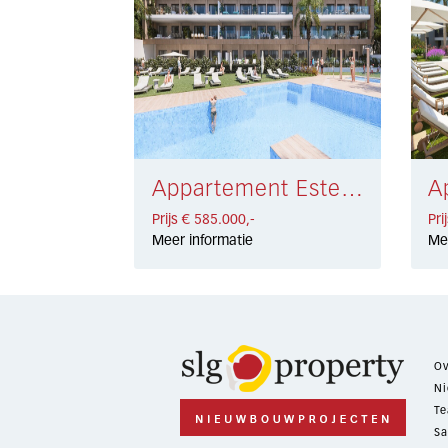
Appartement Estepona € 585.000,-
Prijs € 585.000,-
Pri
Meer informatie
Me
Ov
Ni
Te
Sa