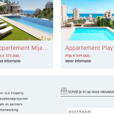
Appartement Mijas € 575.000,-
Appar
js € 575.000,-
Prijs € 399.000,-
er informatie
Meer informatie
Schrijf je in op onze nieuwsb
er SLG Property
euwbouwprojecten
am en partners
menwerking