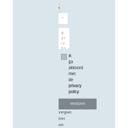
Ik
ga
akkoord
met
de
privacy
policy
.
Vergeet
niet
om