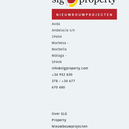
Avda
Andalucía s/n
29604
Marbesa -
Marbella
Málaga -
SPAIN
info@slgproperty.com
+34 952 830
378
/
+34 677
670 480
Over SLG
Property
Nieuwbouwprojecten