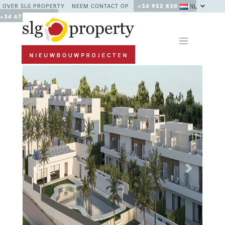
NL
OVER SLG PROPERTY
NEEM CONTACT OP
+34 952 830 378 /
+34 677 670 480
Previous
Next