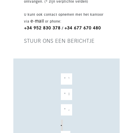
ontvangen. (* zijn verplichte velden)
met garage en privéplaatsen, wat dit een
aantrekkelijk nieuwbouwproject maakt voor
U kunt ook contact opnemen met het kantoor
permanent wonen of investering.
e-mail
via
or phone:
+34 952 830 378
+34 677 670 480
/
STUUR ONS EEN BERICHTJE