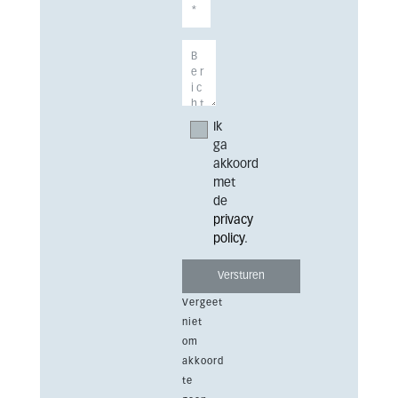
Ik
ga
akkoord
met
de
privacy
policy
.
Vergeet
niet
om
akkoord
te