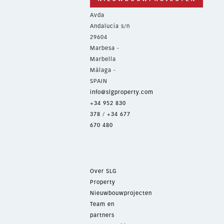
Avda
Andalucía s/n
29604
Marbesa -
Marbella
Málaga -
SPAIN
info@slgproperty.com
+34 952 830
378
/
+34 677
670 480
Over SLG
Property
Nieuwbouwprojecten
Team en
partners