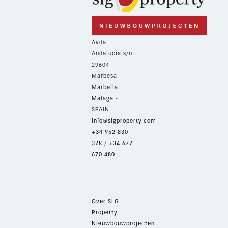
Avda
Andalucía s/n
29604
Marbesa -
Marbella
Málaga -
SPAIN
info@slgproperty.com
+34 952 830
378
/
+34 677
670 480
Over SLG
Property
Nieuwbouwprojecten