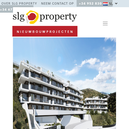
NL
OVER SLG PROPERTY
NEEM CONTACT OP
+34 952 830 378 /
+34 677 670 480
Previous
Next