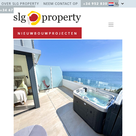
NL
OVER SLG PROPERTY
NEEM CONTACT OP
+34 952 830 378 /
+34 677 670 480
Previous
Next