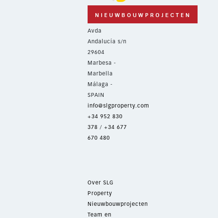
Avda
Andalucía s/n
29604
Marbesa -
Marbella
Málaga -
SPAIN
info@slgproperty.com
+34 952 830
378
/
+34 677
670 480
Over SLG
Property
Nieuwbouwprojecten
Team en