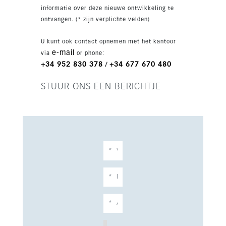
barbecue, ideaal om te ontspannen en gasten te
informatie over deze nieuwe ontwikkeling te
ontvangen. De woning beschikt over 2
ontvangen. (* zijn verplichte velden)
ondergrondse parkeerplaatsen en een berging.
Bewoners profiteren van een gemeenschappelijk
U kunt ook contact opnemen met het kantoor
overloopzwembad, fitnessruimte, sauna, Turks
e-mail
via
or phone:
bad, aangelegde zones, 24-uurs beveiliging en
+34 952 830 378
+34 677 670 480
/
toegang tot de faciliteiten van El Higueron,
zoals het Hilton Hotel, spa en sportclub.
STUUR ONS EEN BERICHTJE