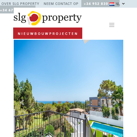
NL
OVER SLG PROPERTY
NEEM CONTACT OP
+34 952 830 378 /
+34 677 670 480
Previous
Next