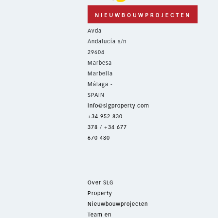
Avda
Andalucía s/n
29604
Marbesa -
Marbella
Málaga -
SPAIN
info@slgproperty.com
+34 952 830
378
/
+34 677
670 480
Over SLG
Property
Nieuwbouwprojecten
Team en