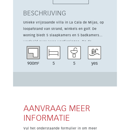
BESCHRIJVING
Unieke vrijstaande villa in La Cala de Mijas, op
loopafstand van strand, winkels en golf. De
woning biedt 5 slaapkamers en 5 badkamers
verdeeld over twee verdiepingen. Op de
entreeverdieping zijn een ruime woon- en
eetkamer met zee- en golfzicht, een open
volledig uitgeruste keuken, 2 slaapkamers met
900m²
5
5
yes
badkamer en suite en een gastentoilet. Op de
benedenverdieping is er een tweede lichte
leefruimte, 3 slaapkamers en 3 badkamers. Eén
slaapkamer heeft een eigen toegang, privé
woonkamer, keuken en badkamer. Ook is er een
wasruimte op dit niveau. Belangrijke troeven
zijn een privézwembad, privétuin, garage,
AANVRAAG MEER
airconditioning, toeristische licentie en
INFORMATIE
volledige privacy in een rustige doodlopende
straat.
Vul het onderstaande formulier in om meer