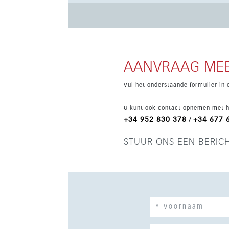
gemeenschappelijke voorzieningen, waaronder
fitnessruimte, een meditatiezone buiten, spa,
kinderruimte en putting green. De ligging biedt
haven, restaurants, supermarkten en de belang
AANVRAAG MEE
Vul het onderstaande formulier in 
U kunt ook contact opnemen met h
+34 952 830 378
+34 677 
/
STUUR ONS EEN BERIC