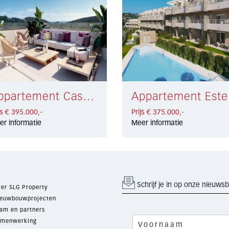
Appartement Casares € 395.000,-
App
js € 395.000,-
Prijs € 375.000,-
er informatie
Meer informatie
Schrijf je in op onze nieuwsb
er SLG Property
euwbouwprojecten
am en partners
menwerking