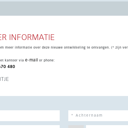
 een zwembad omgeven door aangelegde tuinen, een
 gemeenschappelijke ruimte met co-working, beachvolleybalveld,
 snelle toegang tot het strand, de Senda Litoral, golfbanen, de
rijkste wegverbindingen.
R INFORMATIE
om meer informatie over deze nieuwe ontwikkeling te ontvangen. (* zijn ver
e-mail
et kantoor via
or phone:
670 480
HTJE