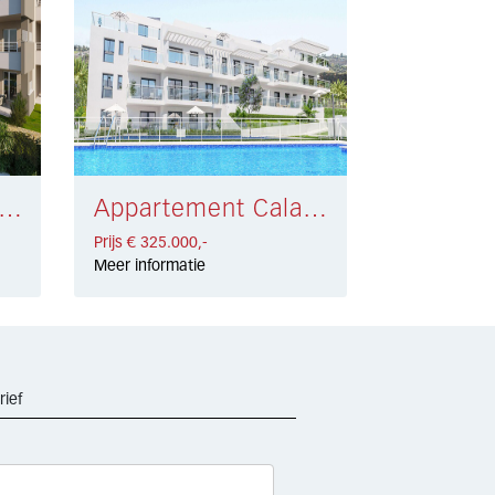
artement Estepona € 375.000,-
Appartement Cala de Mijas € 325.000,-
Prijs € 325.000,-
Meer informatie
rief