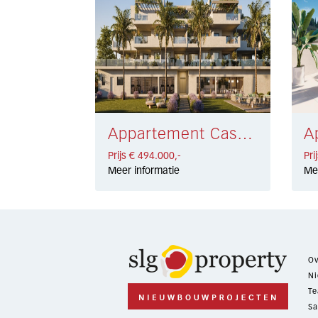
Appartement Casares Costa € 494.000,-
Prijs € 494.000,-
Pri
Meer informatie
Me
Ov
Ni
Te
Sa