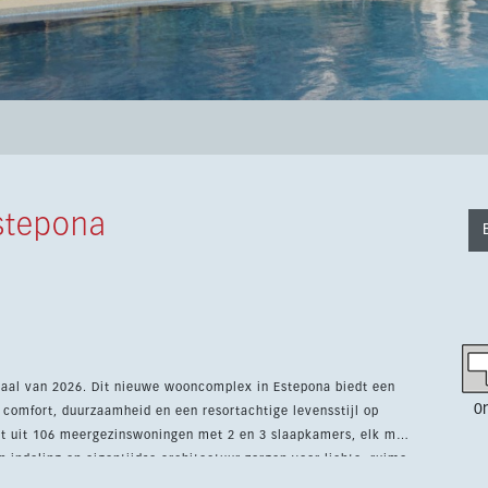
stepona
taal van 2026. Dit nieuwe wooncomplex in Estepona biedt een
0
comfort, duurzaamheid en een resortachtige levensstijl op
 indeling en eigentijdse architectuur zorgen voor lichte, ruime
 genieten van uitgebreide