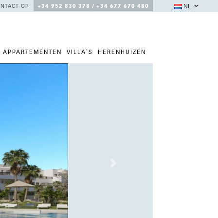
NL
NTACT OP
+34 952 830 378 / +34 677 670 480
APPARTEMENTEN
VILLA'S
HERENHUIZEN
Next