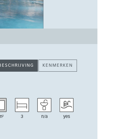
BESCHRIJVING
KENMERKEN
m²
3
n/a
yes