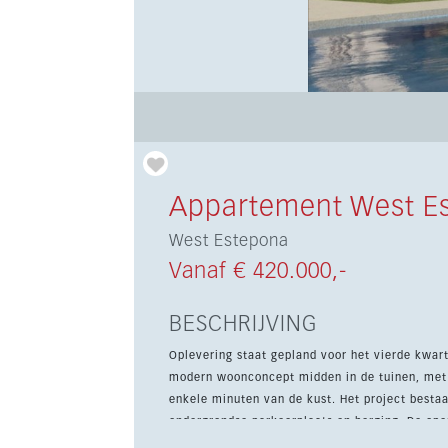
Appartement West E
West Estepona
Vanaf € 420.000,-
BESCHRIJVING
Oplevering staat gepland voor het vierde kwar
modern woonconcept midden in de tuinen, met 
enkele minuten van de kust. Het project bestaat uit 106 meergezinswoningen met 2 en 3 slaapkamers, elk met
ondergrondse parkeerplaats en berging. De open
woningen die zijn afgestemd op modern wonen en thuiswerken. Bewoners