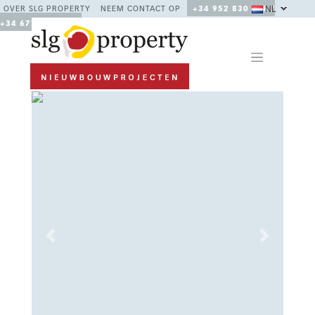
NL
OVER SLG PROPERTY
NEEM CONTACT OP
+34 952 830 378 /
+34 677 670 480
Previous
Next