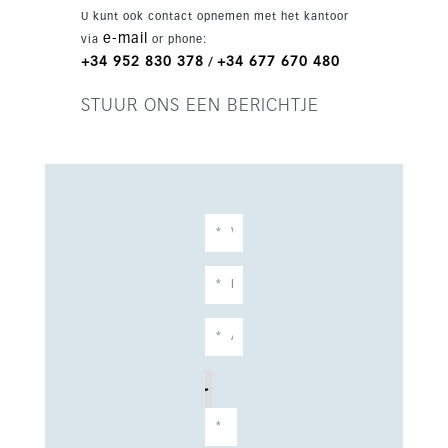
ligging is op loopafstand van het strand en
U kunt ook contact opnemen met het kantoor
voorzieningen, met opties zoals extra en-suite
e-mail
via
or phone:
slaapkamers, een gym, sauna/hammam of een
+34 952 830 378
+34 677 670 480
/
cinema/games room.
STUUR ONS EEN BERICHTJE