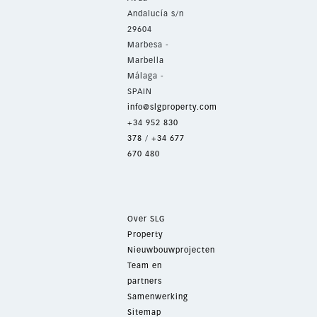
Andalucía s/n
29604
Marbesa -
Marbella
Málaga -
SPAIN
info@slgproperty.com
+34 952 830
378
/
+34 677
670 480
Over SLG
Property
Nieuwbouwprojecten
Team en
partners
Samenwerking
Sitemap