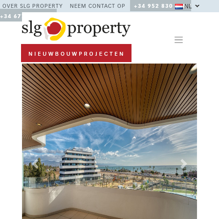
NL
OVER SLG PROPERTY
NEEM CONTACT OP
+34 952 830 378 /
+34 677 670 480
Previous
Next