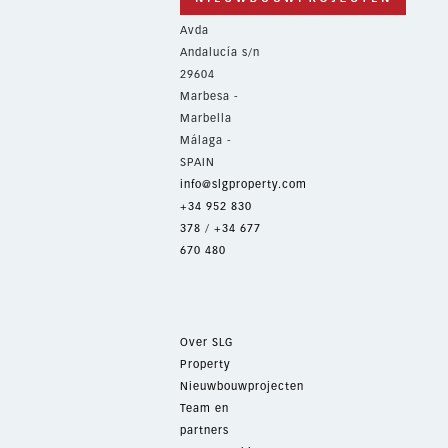
Avda
Andalucía s/n
29604
Marbesa -
Marbella
Málaga -
SPAIN
info@slgproperty.com
+34 952 830
378
/
+34 677
670 480
Over SLG
Property
Nieuwbouwprojecten
Team en
partners