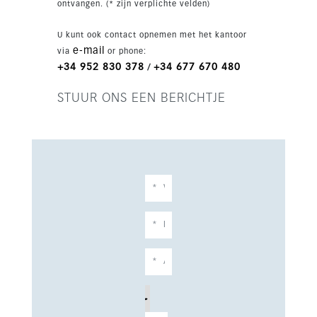
ontvangen. (* zijn verplichte velden)
zoals restaurants, winkels, scholen,
sportfaciliteiten en de boulevard. Ideaal als
U kunt ook contact opnemen met het kantoor
hoofdwoning, tweede verblijf of investering aan
e-mail
via
or phone:
de Costa del Sol.
+34 952 830 378
+34 677 670 480
/
STUUR ONS EEN BERICHTJE