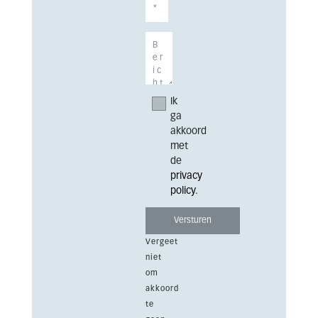
Ik
ga
akkoord
met
de
privacy
policy
.
Vergeet
niet
om
akkoord
te