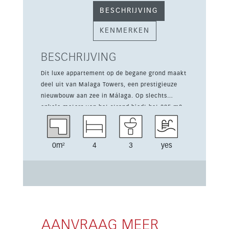
BESCHRIJVING
KENMERKEN
BESCHRIJVING
Dit luxe appartement op de begane grond maakt
deel uit van Malaga Towers, een prestigieuze
nieuwbouw aan zee in Málaga. Op slechts
enkele meters van het strand biedt het 205 m2
bebouwd, 4 slaapkamers, 3 badkamers en een
terras van 55 m2. Het project is ontworpen door
Lamela architecten en combineert moderne
0m²
4
3
yes
architectuur met uitzonderlijke
gemeenschappelijke voorzieningen. Bewoners
genieten van drie zwembaden, waaronder een
verwarmd bad, plus een spa, fitnessruimte,
bioscoop, speelkamer en co-working space. Het
appartement is licht en ruim, met een zuidelijke
ligging en vrij uitzicht op zee. Het royale terras
AANVRAAG MEER