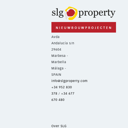
Avda
Andalucía s/n
29604
Marbesa -
Marbella
Málaga -
SPAIN
info@slgproperty.com
+34 952 830
378
/
+34 677
670 480
Over SLG