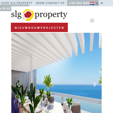
NL
OVER SLG PROPERTY
NEEM CONTACT OP
+34 952 830 378 /
+34 677 670 480
Previous
Next