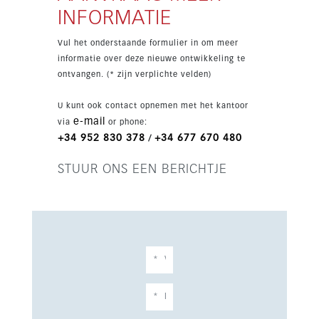
vergroot de leefruimte en vormt de ideale plek
INFORMATIE
om van het mediterrane klimaat te genieten. De
ligging is uitstekend, op enkele minuten van de
Vul het onderstaande formulier in om meer
haven en luchthaven, en dicht bij winkels,
informatie over deze nieuwe ontwikkeling te
scholen, golf en het stadscentrum. Een bijzonder
ontvangen. (* zijn verplichte velden)
nieuwbouwproject aan de Costa del Sol met
sterke aantrekkingskracht.
U kunt ook contact opnemen met het kantoor
e-mail
via
or phone:
+34 952 830 378
+34 677 670 480
/
STUUR ONS EEN BERICHTJE