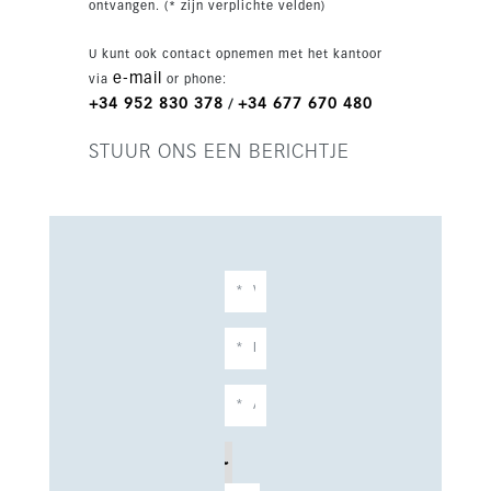
ontvangen. (* zijn verplichte velden)
staat gepland voor 2026, waardoor dit een
opvallende nieuwbouwkans is aan de Costa del
U kunt ook contact opnemen met het kantoor
Sol.
e-mail
via
or phone:
+34 952 830 378
+34 677 670 480
/
STUUR ONS EEN BERICHTJE