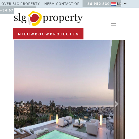
NL
OVER SLG PROPERTY
NEEM CONTACT OP
+34 952 830 378 /
+34 677 670 480
Previous
Next