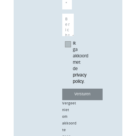
Ik
ga
akkoord
met
de
privacy
policy
.
Vergeet
niet
om
akkoord
te