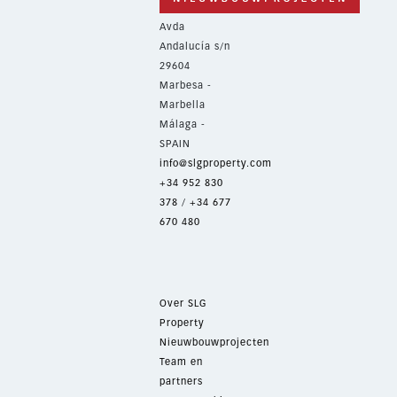
Avda
Andalucía s/n
29604
Marbesa -
Marbella
Málaga -
SPAIN
info@slgproperty.com
+34 952 830
378
/
+34 677
670 480
Over SLG
Property
Nieuwbouwprojecten
Team en
partners