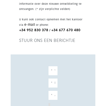
zone, boerenmarkt, coworkingcentrum,
informatie over deze nieuwe ontwikkeling te
chefservices en een kinder speeltuin. Oplevering
ontvangen. (* zijn verplichte velden)
staat gepland voor voorjaar 2025, met strand,
treinstation, restaurants en sportfaciliteiten
U kunt ook contact opnemen met het kantoor
vlakbij.
e-mail
via
or phone:
+34 952 830 378
+34 677 670 480
/
STUUR ONS EEN BERICHTJE