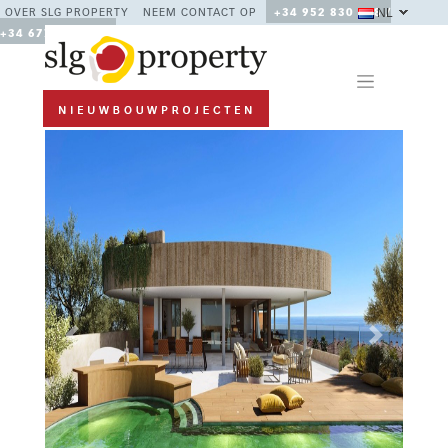
NL
OVER SLG PROPERTY
NEEM CONTACT OP
+34 952 830 378 /
+34 677 670 480
Previous
Next