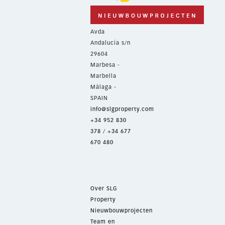
Avda
Andalucía s/n
29604
Marbesa -
Marbella
Málaga -
SPAIN
info@slgproperty.com
+34 952 830
378
/
+34 677
670 480
Over SLG
Property
Nieuwbouwprojecten
Team en