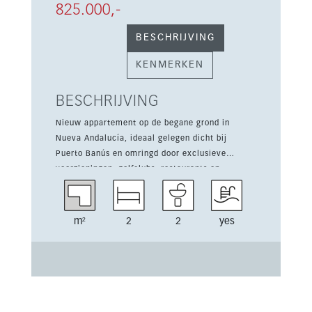
825.000,-
BESCHRIJVING
KENMERKEN
BESCHRIJVING
Nieuw appartement op de begane grond in
Nueva Andalucía, ideaal gelegen dicht bij
Puerto Banús en omringd door exclusieve
voorzieningen, golfclubs, restaurants en
sportfaciliteiten. Dit appartement biedt 106 m²
woonruimte met 2 slaapkamers, 2 badkamers en
een terras van 33 m². Het maakt deel uit van
m²
2
2
yes
een nieuwbouwproject met gemeenschappelijke
tuinen, een gemeenschappelijk en
binnenzwembad, warm/koud airconditioning,
een volledig ingerichte keuken, fitnessruimte,
sauna en gemeenschappelijke parking. De
woning geniet van zee- en golfzicht en wordt