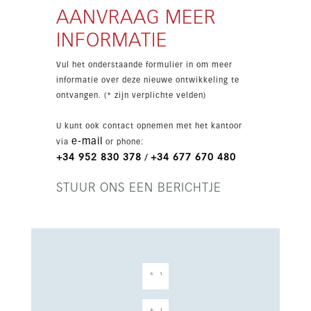
aangeboden vanaf 825.000 euro. Oplevering
AANVRAAG MEER
staat gepland voor Q3 2027, prijzen exclusief
INFORMATIE
10% btw.
Vul het onderstaande formulier in om meer
informatie over deze nieuwe ontwikkeling te
ontvangen. (* zijn verplichte velden)
U kunt ook contact opnemen met het kantoor
e-mail
via
or phone:
+34 952 830 378
+34 677 670 480
/
STUUR ONS EEN BERICHTJE