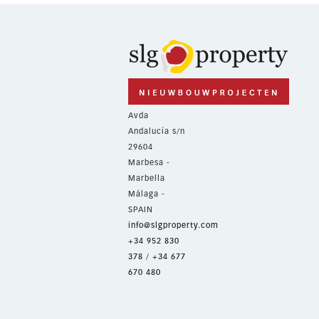
Avda
Andalucía s/n
29604
Marbesa -
Marbella
Málaga -
SPAIN
info@slgproperty.com
+34 952 830
378
/
+34 677
670 480