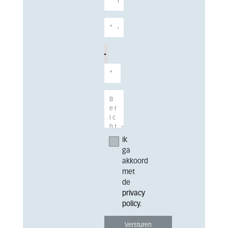
Ik
ga
akkoord
met
de
privacy
policy
.