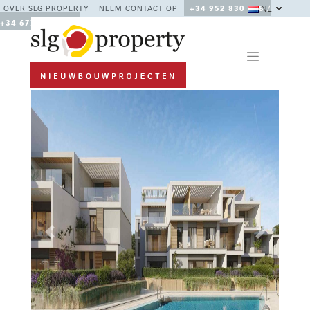
NL
OVER SLG PROPERTY
NEEM CONTACT OP
+34 952 830 378 /
+34 677 670 480
Previous
Next