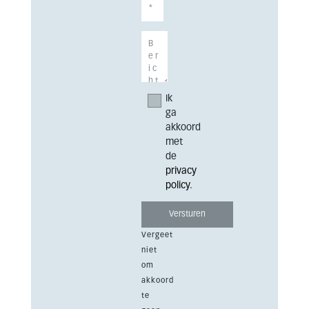
Ik
ga
akkoord
met
de
privacy
policy
.
Vergeet
niet
om
akkoord
te