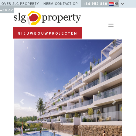
NL
OVER SLG PROPERTY
NEEM CONTACT OP
+34 952 830 378 /
+34 677 670 480
Previous
Next