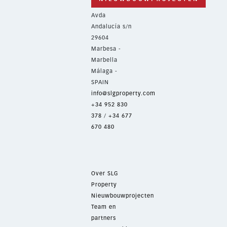
Avda
Andalucía s/n
29604
Marbesa -
Marbella
Málaga -
SPAIN
info@slgproperty.com
+34 952 830
378
/
+34 677
670 480
Over SLG
Property
Nieuwbouwprojecten
Team en
partners