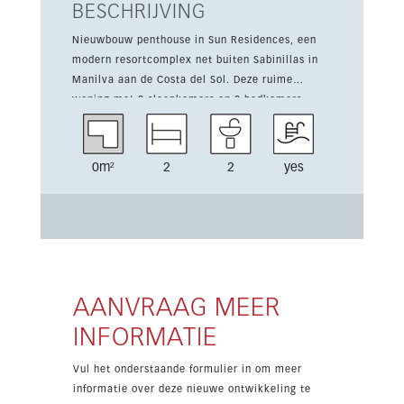
BESCHRIJVING
Nieuwbouw penthouse in Sun Residences, een
modern resortcomplex net buiten Sabinillas in
Manilva aan de Costa del Sol. Deze ruime
woning met 2 slaapkamers en 2 badkamers
biedt 102 m² woonoppervlak en een terras van
25 m², met een zuidgerichte ligging en zeezicht.
Het complex beschikt over gemeenschappelijke
0m²
2
2
yes
tuinen, een groot buitenzwembad, fitnessruimte,
sauna, coworkingruimte, spa, jacuzzi en
gastrozone. De woning heeft
gemeenschappelijke parkeergelegenheid en is
ontworpen voor comfortabel wonen het hele jaar
door én voor vakanties. Het ligt op slechts 2 km
van Puerto de la Duquesa en het strand van
AANVRAAG MEER
Sabinillas, dicht bij winkels, restaurants,
INFORMATIE
golfbanen en de AP-7.
Vul het onderstaande formulier in om meer
informatie over deze nieuwe ontwikkeling te