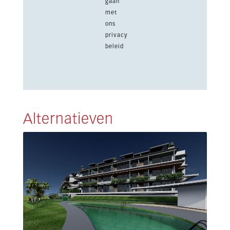
gaan
met
ons
privacy
beleid
Alternatieven