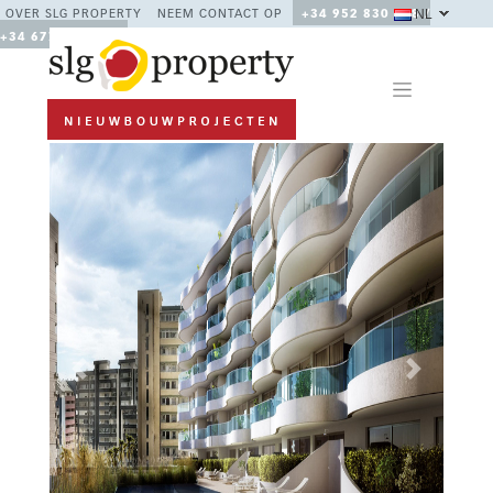
NL
OVER SLG PROPERTY
NEEM CONTACT OP
+34 952 830 378 /
+34 677 670 480
Previous
Next