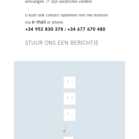
ontvangen. (* zijn verplichte velden)
strand, restaurants, winkels en voorzieningen op
korte afstand is dit project ideaal als vaste
U kunt ook contact opnemen met het kantoor
woning of investering.
e-mail
via
or phone:
+34 952 830 378
+34 677 670 480
/
STUUR ONS EEN BERICHTJE