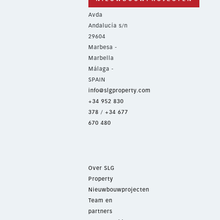
Avda
Andalucía s/n
29604
Marbesa -
Marbella
Málaga -
SPAIN
info@slgproperty.com
+34 952 830
378
/
+34 677
670 480
Over SLG
Property
Nieuwbouwprojecten
Team en
partners