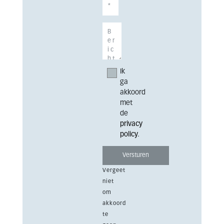
Ik
ga
akkoord
met
de
privacy
policy
.
Vergeet
niet
om
akkoord
te