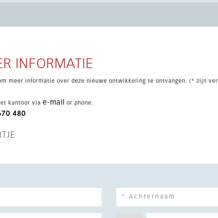
plek
ks leven. Met het moderne concept, het royale buitenruimte en
or wie een stijlvol huis aan de Costa del Sol zoekt.
R INFORMATIE
om meer informatie over deze nieuwe ontwikkeling te ontvangen. (* zijn ver
e-mail
et kantoor via
or phone:
670 480
HTJE