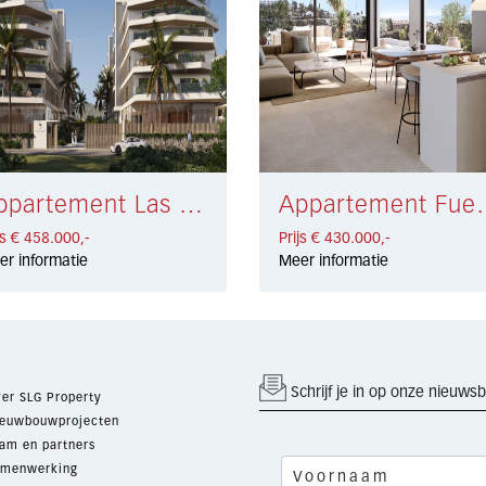
Appartement Las Lagunas, Mijas Costa € 458.000,-
Appartement Fu
js € 458.000,-
Prijs € 430.000,-
er informatie
Meer informatie
Schrijf je in op onze nieuwsb
er SLG Property
euwbouwprojecten
am en partners
menwerking