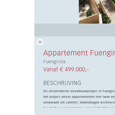
Appartement Fuengir
Fuengirola
Vanaf € 499.000,-
BESCHRIJVING
Dit ultramoderne nieuwbouwproject in Fuengirol
Het project omvat appartementen met twee en 
ontworpen om comfort, hedendaagse architectuu
beschikbare woning begint vanaf €499.000 voo
woonoppervlak en een terras van 34 m². Prijzen