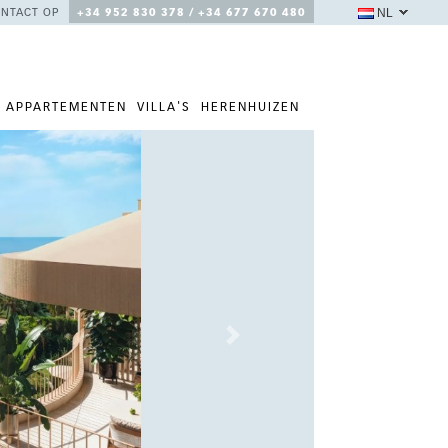
NL
NTACT OP
+34 952 830 378 / +34 677 670 480
APPARTEMENTEN
VILLA'S
HERENHUIZEN
Next