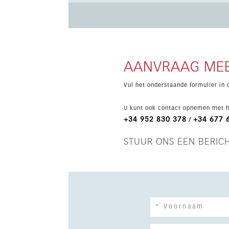
berging. De verwachte oplevering is in Q4 2027. Bewoners genieten van uitstekende voorzieningen op een 
waar de horizon deel uitmaakt van het dagelij
de ligging dicht bij zee is dit project ideaal vo
AANVRAAG MEE
Vul het onderstaande formulier in 
U kunt ook contact opnemen met h
+34 952 830 378
+34 677 
/
STUUR ONS EEN BERIC