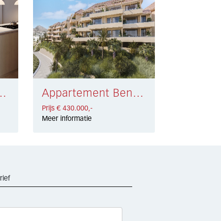
engirola € 430.000,-
Appartement Benalmadena Costa € 430.000,-
Prijs € 430.000,-
Meer informatie
rief