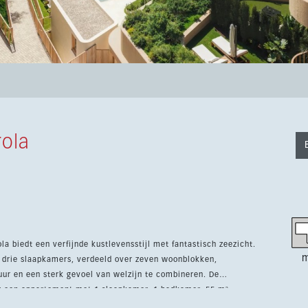
ola
a biedt een verfijnde kustlevensstijl met fantastisch zeezicht.
m
drie slaapkamers, verdeeld over zeven woonblokken,
r en een sterk gevoel van welzijn te combineren. De
r een appartement met 1 slaapkamer, 1 badkamer, 55 m²
 zijn exclusief 10% btw en inclusief een parkeerplaats en