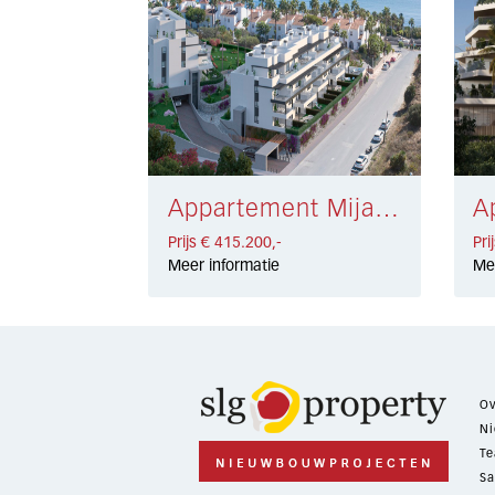
Appartement Mijas Costa € 415.200,-
Prijs € 415.200,-
Pri
Meer informatie
Me
Ov
Ni
Te
Sa