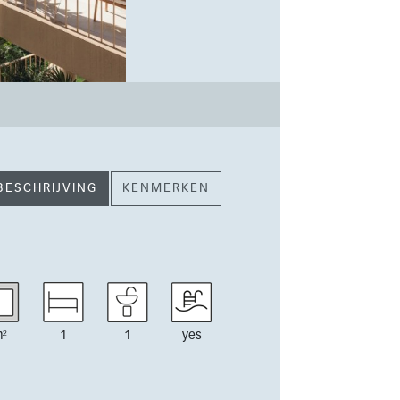
BESCHRIJVING
KENMERKEN
²
1
1
yes