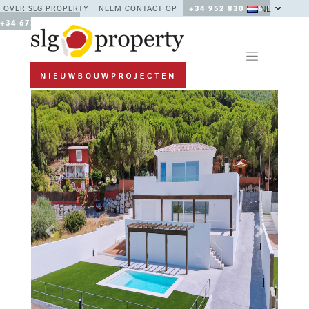
NL
OVER SLG PROPERTY
NEEM CONTACT OP
+34 952 830 378 /
+34 677 670 480
Previous
Next