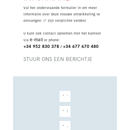
zones en een tuin op een perceel van circa
Vul het onderstaande formulier in om meer
1.000 m². De woning ligt dicht bij Málaga-stad,
informatie over deze nieuwe ontwikkeling te
de stranden van Guadalmar en Torremolinos en
ontvangen. (* zijn verplichte velden)
de internationale luchthaven van Málaga, ideaal
voor permanent wonen of als hoogwaardige
U kunt ook contact opnemen met het kantoor
nieuwbouwinvestering.
e-mail
via
or phone:
+34 952 830 378
+34 677 670 480
/
STUUR ONS EEN BERICHTJE