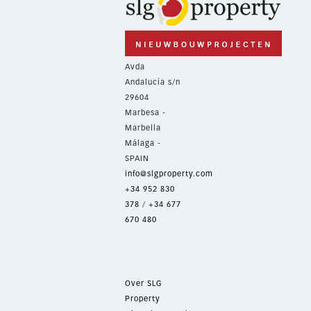
Avda
Andalucía s/n
29604
Marbesa -
Marbella
Málaga -
SPAIN
info@slgproperty.com
+34 952 830
378
/
+34 677
670 480
Over SLG
Property