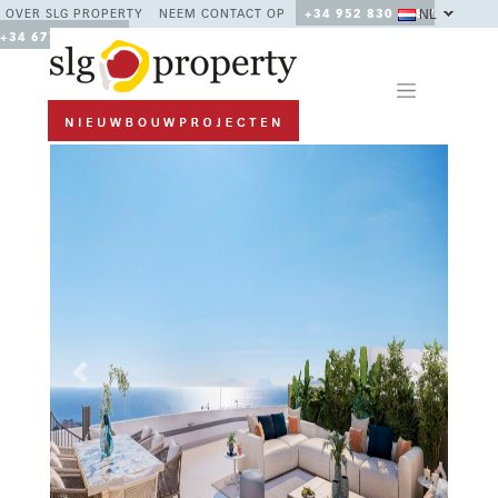
NL
OVER SLG PROPERTY
NEEM CONTACT OP
+34 952 830 378 /
+34 677 670 480
Previous
Next