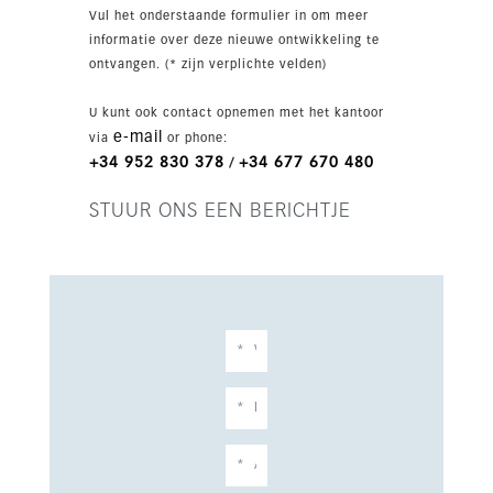
Golfbanen liggen eveneens in de buurt, wat dit
Vul het onderstaande formulier in om meer
een uitstekend verbonden en aantrekkelijk
informatie over deze nieuwe ontwikkeling te
nieuwbouwproject in Estepona maakt.
ontvangen. (* zijn verplichte velden)
U kunt ook contact opnemen met het kantoor
e-mail
via
or phone:
+34 952 830 378
+34 677 670 480
/
STUUR ONS EEN BERICHTJE