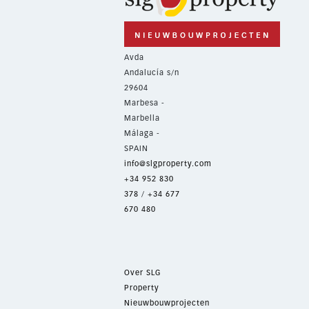
Avda
Andalucía s/n
29604
Marbesa -
Marbella
Málaga -
SPAIN
info@slgproperty.com
+34 952 830
378
/
+34 677
670 480
Over SLG
Property
Nieuwbouwprojecten