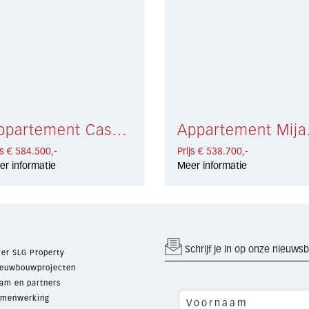
Appartement Casares € 584.500,-
Appar
js € 584.500,-
Prijs € 538.700,-
er informatie
Meer informatie
Schrijf je in op onze nieuwsb
er SLG Property
euwbouwprojecten
am en partners
menwerking