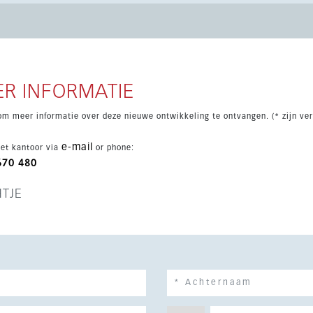
der, elektrische toegangsdeur en voorbereiding voor een EV-
schappelijke tuinruimtes, toegankelijke voorzieningen en een
op de bergen, tuin, het zwembad en de omgeving. San Pedro de
nen handbereik, waardoor dit een uitstekende keuze is voor
R INFORMATIE
om meer informatie over deze nieuwe ontwikkeling te ontvangen. (* zijn ver
e-mail
et kantoor via
or phone:
670 480
HTJE