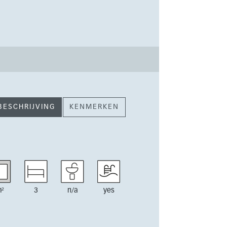
BESCHRIJVING
KENMERKEN
²
3
n/a
yes