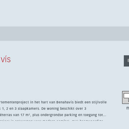
vís
tementenproject in het hart van Benahavís biedt een stijlvolle
m
 1, 2 en 3 slaapkamers. De woning beschikt over 3
terras van 17 m², plus ondergrondse parking en toegang tot
se interieurstijl. Verder zijn er een lift, airconditioning