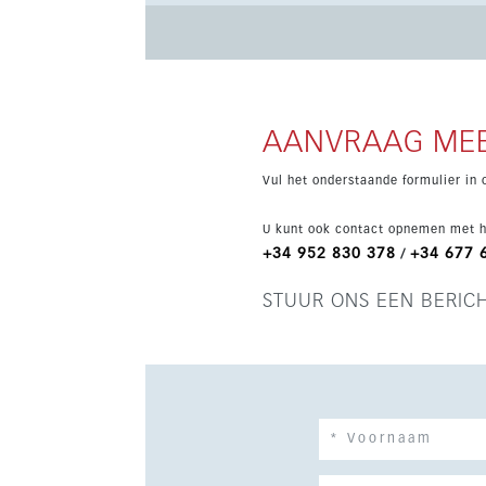
warm/koud, ingebouwde kasten, bergruimte, kel
laadpunt. Het afgesloten complex biedt gemeen
goed onderhouden omgeving. Gelegen vlak bij de stad en op enkele minuten van golfbanen, geniet deze woning
van een oost- en zuidoriëntatie met uitzicht 
Alcántara en Puerto Banús liggen eveneens bin
AANVRAAG MEE
wonen of investering.
Vul het onderstaande formulier in 
U kunt ook contact opnemen met h
+34 952 830 378
+34 677 
/
STUUR ONS EEN BERIC