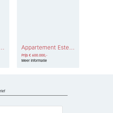
tement Mijas € 538.700,-
Appartement Estepona € 600.000,-
Prijs € 600.000,-
Meer informatie
rief