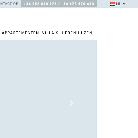
NL
NTACT OP
+34 952 830 378 / +34 677 670 480
APPARTEMENTEN
VILLA'S
HERENHUIZEN
Next