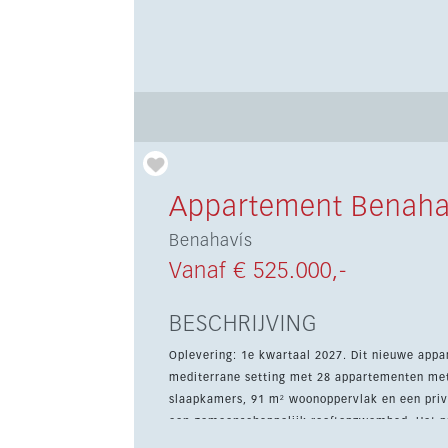
Appartement Benaha
Benahavís
Vanaf € 525.000,-
BESCHRIJVING
Oplevering: 1e kwartaal 2027. Dit nieuwe appar
mediterrane setting met 28 appartementen met
slaapkamers, 91 m² woonoppervlak en een privé
een gemeenschappelijk rooftopzwembad. Het project is ontworpen voor modern comfort, met hoogwaardige
materialen, premium afwerkingen en een eigentijd