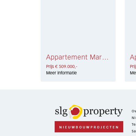
Appartement Marbella East € 509.000,-
Prijs € 509.000,-
Pri
Meer informatie
Me
Ov
Ni
Te
Sa