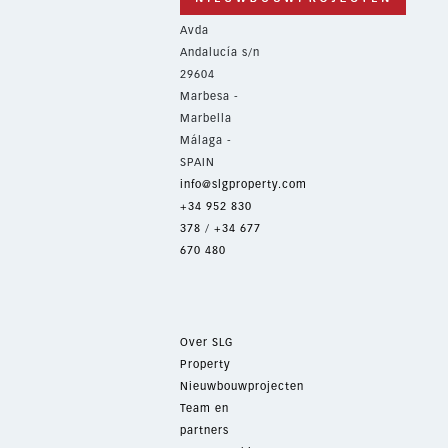
Avda
Andalucía s/n
29604
Marbesa -
Marbella
Málaga -
SPAIN
info@slgproperty.com
+34 952 830
378
/
+34 677
670 480
Over SLG
Property
Nieuwbouwprojecten
Team en
partners