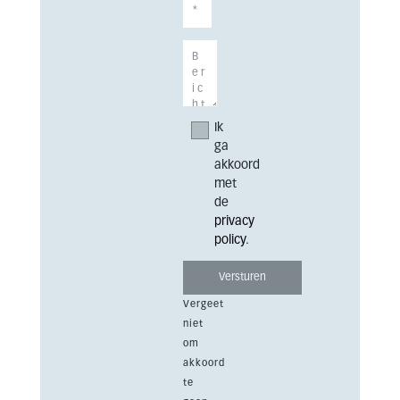
Ik
ga
akkoord
met
de
privacy
policy
.
Vergeet
niet
om
akkoord
te