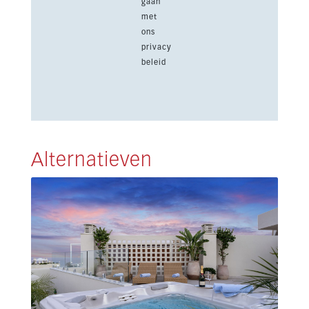
gaan
met
ons
privacy
beleid
Alternatieven