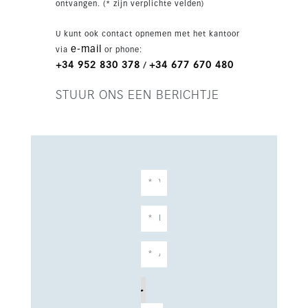
ontvangen. (* zijn verplichte velden)
spa, gym, coworkingruimtes en 24-
uursbeveiliging.
U kunt ook contact opnemen met het kantoor
e-mail
via
or phone:
+34 952 830 378
+34 677 670 480
/
STUUR ONS EEN BERICHTJE