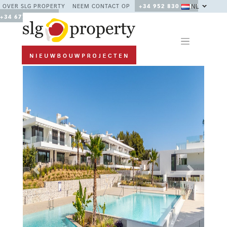
NL
OVER SLG PROPERTY
NEEM CONTACT OP
+34 952 830 378 /
+34 677 670 480
Previous
Next