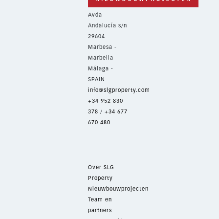
Avda
Andalucía s/n
29604
Marbesa -
Marbella
Málaga -
SPAIN
info@slgproperty.com
+34 952 830
378
/
+34 677
670 480
Over SLG
Property
Nieuwbouwprojecten
Team en
partners