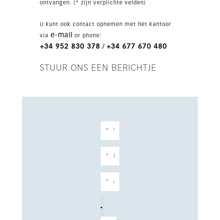
ontvangen. (* zijn verplichte velden)
van het strand, cafés, restaurants, winkels en
vervoer, en ook dicht bij golfbanen, scholen en
U kunt ook contact opnemen met het kantoor
tennisfaciliteiten.
e-mail
via
or phone:
+34 952 830 378
+34 677 670 480
/
STUUR ONS EEN BERICHTJE