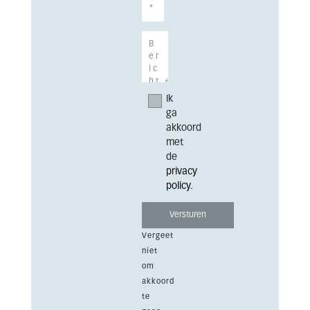
Ik
ga
akkoord
met
de
privacy
policy
.
Vergeet
niet
om
akkoord
te