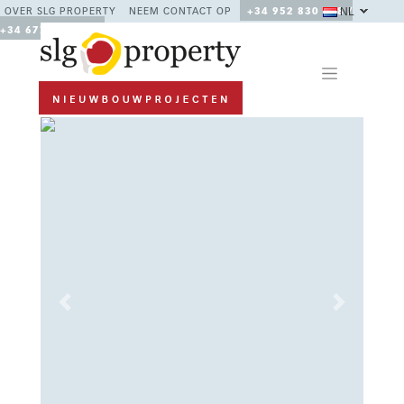
NL
OVER SLG PROPERTY
NEEM CONTACT OP
+34 952 830 378 /
+34 677 670 480
Previous
Next