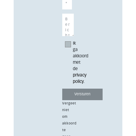
Ik
ga
akkoord
met
de
privacy
policy
.
Vergeet
niet
om
akkoord
te