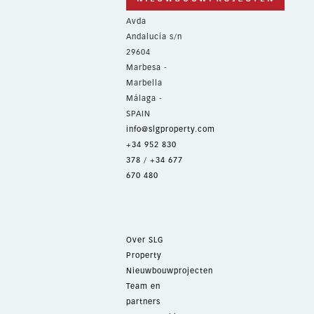
Avda
Andalucía s/n
29604
Marbesa -
Marbella
Málaga -
SPAIN
info@slgproperty.com
+34 952 830
378
/
+34 677
670 480
Over SLG
Property
Nieuwbouwprojecten
Team en
partners