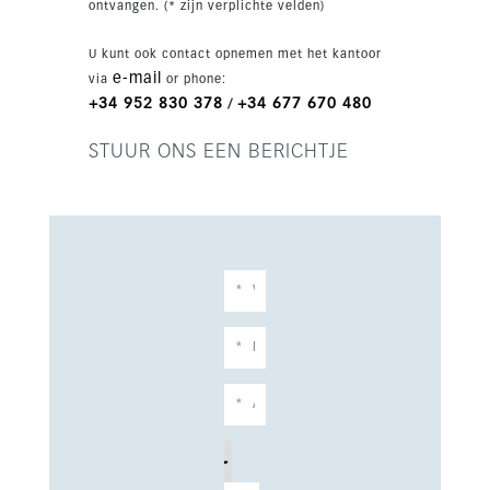
ontvangen. (* zijn verplichte velden)
dicht bij golf, scholen, tennis en alle
voorzieningen biedt de woning zowel privacy als
U kunt ook contact opnemen met het kantoor
uitstekende toegang tot de stranden,
e-mail
via
or phone:
restaurants en vrijetijdsaanbod van Marbella.
+34 952 830 378
+34 677 670 480
/
Parkeren is inbegrepen, wat dit een verfijnde
keuze maakt voor permanent wonen of als luxe
STUUR ONS EEN BERICHTJE
vakantieverblijf.