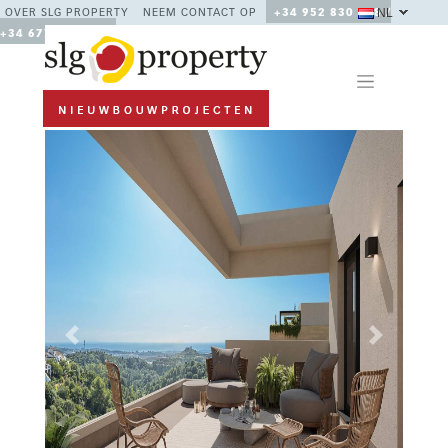
NL
OVER SLG PROPERTY
NEEM CONTACT OP
+34 952 830 378 /
+34 677 670 480
Previous
Next