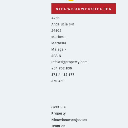
Avda
Andalucía s/n
29604
Marbesa -
Marbella
Málaga -
SPAIN
info@slgproperty.com
+34 952 830
378
/
+34 677
670 480
Over SLG
Property
Nieuwbouwprojecten
Team en