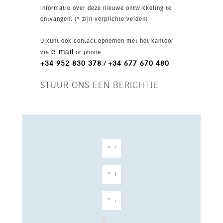
buitenkeuken, eetruimte en een infinity pool. Op
informatie over deze nieuwe ontwikkeling te
de benedenverdieping vindt u twee extra
ontvangen. (* zijn verplichte velden)
slaapkamers, een entertainmentruimte met
cocktailbar, een volledig uitgeruste
U kunt ook contact opnemen met het kantoor
fitnessruimte, een binnenzwembad en een
e-mail
via
or phone:
sauna. Verder beschikt de woning over
+34 952 830 378
+34 677 670 480
/
vloerverwarming, airconditioning, dubbel glas,
een kelder en een garage voor drie wagens. Een
STUUR ONS EEN BERICHTJE
bijzonder Marbella-huis met privacy, luxe en
topvoorzieningen.