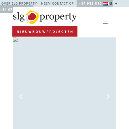
NL
OVER SLG PROPERTY
NEEM CONTACT OP
+34 952 830 378 /
+34 677 670 480
Previous
Next