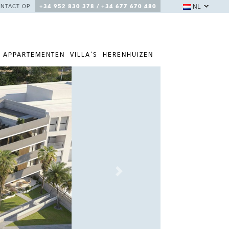
NL
NTACT OP
+34 952 830 378 / +34 677 670 480
APPARTEMENTEN
VILLA'S
HERENHUIZEN
Next