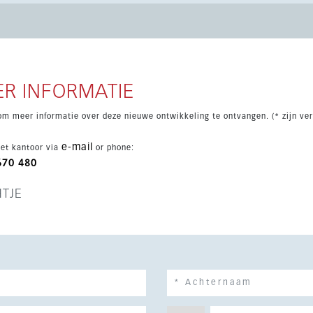
tnodigt tot ontspannen mediterraan wonen. De penthouses
privézwembad.
R INFORMATIE
om meer informatie over deze nieuwe ontwikkeling te ontvangen. (* zijn ver
e-mail
et kantoor via
or phone:
670 480
HTJE