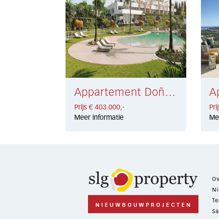
Appartement Doña Julia Golf, Casares € 403.000,-
Prijs € 403.000,-
Pri
Meer informatie
Me
Ov
Ni
Te
Sa