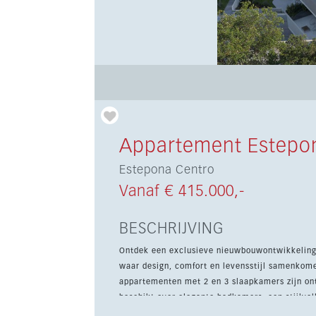
Appartement Estepo
Estepona Centro
Vanaf € 415.000,-
BESCHRIJVING
Ontdek een exclusieve nieuwbouwontwikkeling v
waar design, comfort en levensstijl samenkomen aan de Costa d
appartementen met 2 en 3 slaapkamers zijn ont
beschikt over elegante badkamers, een stijlvol
jaar door. Ruime terrassen en privétuinen zorgen voor een naadloze overgang tussen binnen en buiten, met