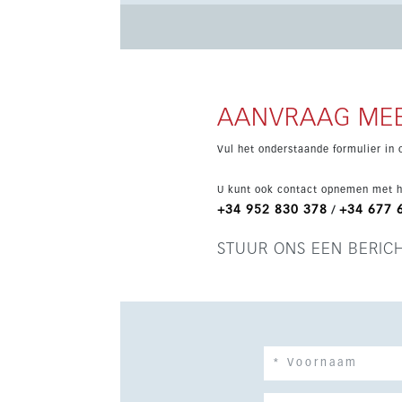
panoramische uitzichten en een setting die ui
hebben bovendien een privédakterras en een 
AANVRAAG MEE
Vul het onderstaande formulier in 
U kunt ook contact opnemen met h
+34 952 830 378
+34 677 
/
STUUR ONS EEN BERIC