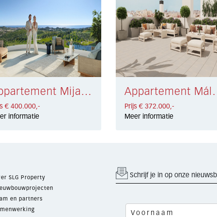
Appartement Mijas Costa € 400.000,-
Appartement Má
js € 400.000,-
Prijs € 372.000,-
er informatie
Meer informatie
Schrijf je in op onze nieuwsb
er SLG Property
euwbouwprojecten
am en partners
menwerking