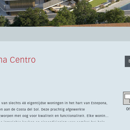
na Centro
an slechts 48 eigentijdse woningen in het hart van Estepona,
0
el Sol. Deze prachtig afgewerkte
worpen met oog voor kwaliteit en functionaliteit. Elke woning
le ingerichte keuken en airconditioning voor comfort het hele