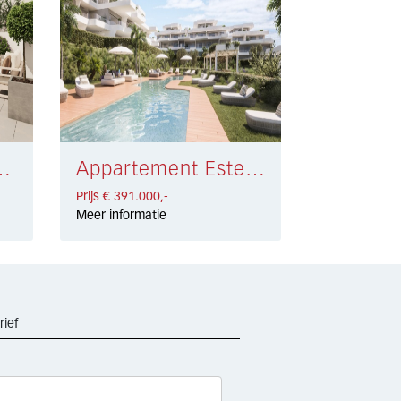
laga € 372.000,-
Appartement Estepona € 391.000,-
Prijs € 391.000,-
Meer informatie
rief