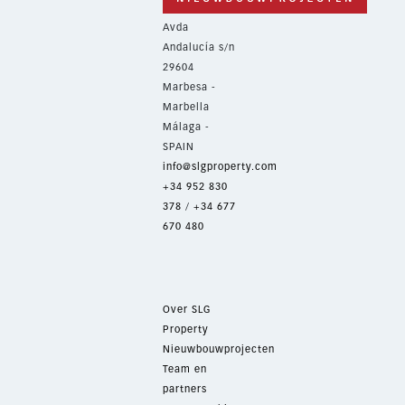
Avda
Andalucía s/n
29604
Marbesa -
Marbella
Málaga -
SPAIN
info@slgproperty.com
+34 952 830
378
/
+34 677
670 480
Over SLG
Property
Nieuwbouwprojecten
Team en
partners