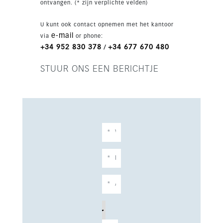
ontvangen. (* zijn verplichte velden)
gemeenschappelijke fitnessruimte,
coworkingruimte, multifunctionele ruimte,
U kunt ook contact opnemen met het kantoor
gemeenschappelijke tuinen en een solarium op
e-mail
via
or phone:
het dak. De locatie is bijzonder gunstig,
+34 952 830 378
+34 677 670 480
/
tegenover Miramar Shopping Park en op
wandelafstand van winkels, cafés, restaurants,
STUUR ONS EEN BERICHTJE
openbaar vervoer en het centrum.