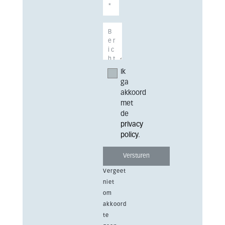
Ik
ga
akkoord
met
de
privacy
policy
.
Vergeet
niet
om
akkoord
te