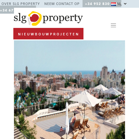
NL
OVER SLG PROPERTY
NEEM CONTACT OP
+34 952 830 378 /
+34 677 670 480
Previous
Next