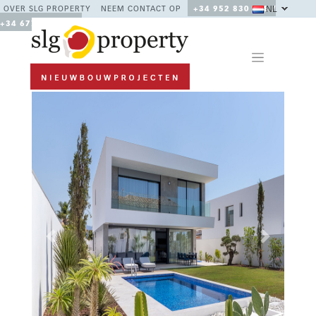
NL
OVER SLG PROPERTY
NEEM CONTACT OP
+34 952 830 378 /
+34 677 670 480
Previous
Next