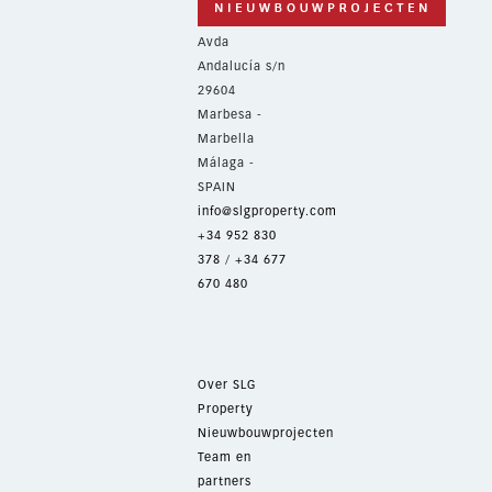
Avda
Andalucía s/n
29604
Marbesa -
Marbella
Málaga -
SPAIN
info@slgproperty.com
+34 952 830
378
/
+34 677
670 480
Over SLG
Property
Nieuwbouwprojecten
Team en
partners