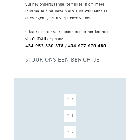
Parkeren is voorzien voor twee auto's onder een
Vul het onderstaande formulier in om meer
gedeeltelijke overkapping. De villa beschikt
informatie over deze nieuwe ontwikkeling te
over Zennio-domotica, individuele
ontvangen. (* zijn verplichte velden)
airconditioning per slaapkamer,
vloerverwarming, zonnepanelen met
U kunt ook contact opnemen met het kantoor
batterijondersteuning, een wallbox,
e-mail
via
or phone:
hoogwaardige badkamerelementen en deels op
+34 952 830 378
+34 677 670 480
/
maat gemaakt meubilair dat in de prijs is
inbegrepen. Oplevering is gepland voor 2026.
STUUR ONS EEN BERICHTJE