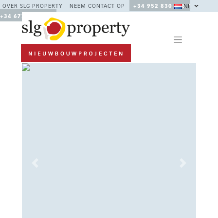
NL
OVER SLG PROPERTY
NEEM CONTACT OP
+34 952 830 378 /
+34 677 670 480
Previous
Next