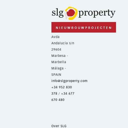
Avda
Andalucía s/n
29604
Marbesa -
Marbella
Málaga -
SPAIN
info@slgproperty.com
+34 952 830
378
/
+34 677
670 480
Over SLG