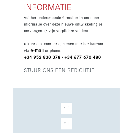
voor gemak en eenvoudig binnen-buitenleven.
INFORMATIE
Gelegen op slechts 700 meter van de kust en
dicht bij golf, restaurants en winkelcentra is dit
Vul het onderstaande formulier in om meer
een ideale keuze voor kopers die op zoek zijn
informatie over deze nieuwe ontwikkeling te
naar moderne woonruimte in een goed
ontvangen. (* zijn verplichte velden)
onderhouden gemeenschap. De woning beschikt
over overdekte en privéterrassen,
U kunt ook contact opnemen met het kantoor
inbouwkasten, een en suite badkamer en een
e-mail
via
or phone:
keuken-lounge die licht en ruimte benadrukt.
+34 952 830 378
+34 677 670 480
/
STUUR ONS EEN BERICHTJE