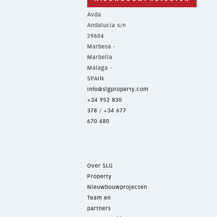
Avda
Andalucía s/n
29604
Marbesa -
Marbella
Málaga -
SPAIN
info@slgproperty.com
+34 952 830
378
/
+34 677
670 480
Over SLG
Property
Nieuwbouwprojecten
Team en
partners