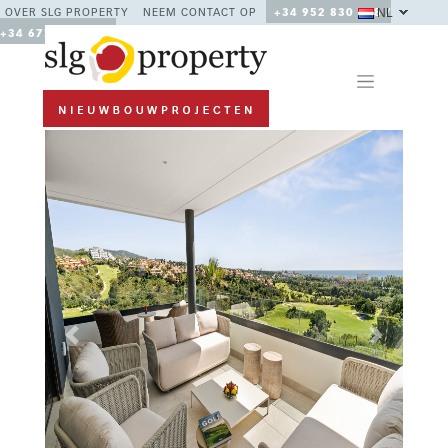
NL
OVER SLG PROPERTY
NEEM CONTACT OP
+34 952 830 378 /
+34 677 670 480
Previous
Next