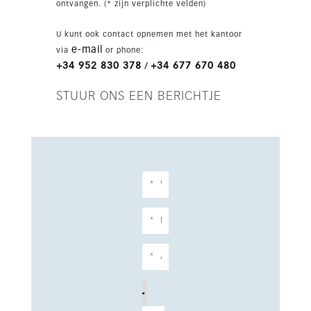
ontvangen. (* zijn verplichte velden)
voorzieningen, waaronder 4 zwembaden,
waarvan één verwarmd, een volledig uitgeruste
U kunt ook contact opnemen met het kantoor
fitnessruimte, een droge sauna en een Turkse
e-mail
via
or phone:
sauna, reflexologie, een co-workingruimte en
+34 952 830 378
+34 677 670 480
/
24-uursbeveiliging. De prijs omvat 2
ondergrondse parkeerplaatsen en een berging,
STUUR ONS EEN BERICHTJE
op een van de meest exclusieve en rustige
locaties van Marbella, op enkele minuten van
het strand, het stadscentrum en de luchthaven
van Malaga.