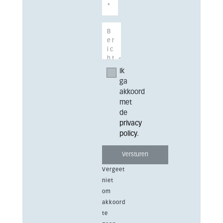
Ik
ga
akkoord
met
de
privacy
policy
.
Vergeet
niet
om
akkoord
te