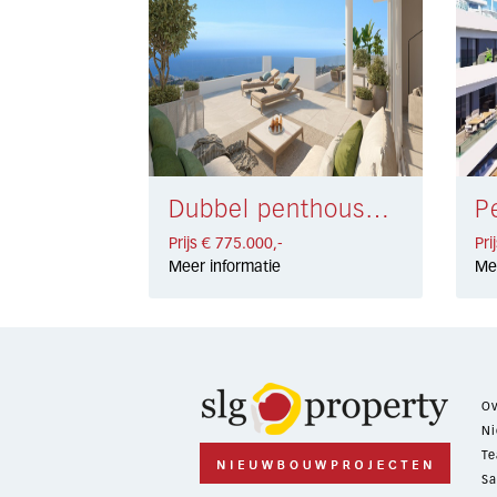
Dubbel penthouse Benalmádena € 775.000,-
Prijs € 775.000,-
Pri
Meer informatie
Me
Ov
Ni
Te
Sa