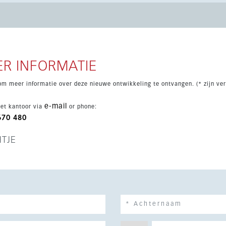
ht, terwijl de
 afwerking bieden. Daarnaast beschikt de woning over twee
 voor extra gemak in een exclusieve kustomgeving.
R INFORMATIE
om meer informatie over deze nieuwe ontwikkeling te ontvangen. (* zijn ver
e-mail
et kantoor via
or phone:
670 480
HTJE