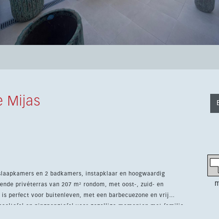
 Mijas
 slaapkamers en 2 badkamers, instapklaar en hoogwaardig
m
kende privéterras van 207 m² rondom, met oost-, zuid- en
 pooltafel en pingpongtafel voor gezellige momenten met familie
ruimte samen met de volledig uitgeruste keuken met Bosch-