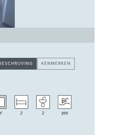
BESCHRIJVING
KENMERKEN
²
2
2
yes