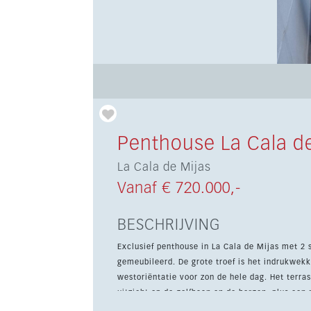
Penthouse La Cala de
La Cala de Mijas
Vanaf € 720.000,-
BESCHRIJVING
Exclusief penthouse in La Cala de Mijas met 2
gemeubileerd. De grote troef is het indrukwek
westoriëntatie voor zon de hele dag. Het terras is perfect voor buitenleven, met een barbecuezone en vrij
uitzicht op de golfbaan en de bergen, plus een
en vrienden. Binnen zorgt de lichte open leef