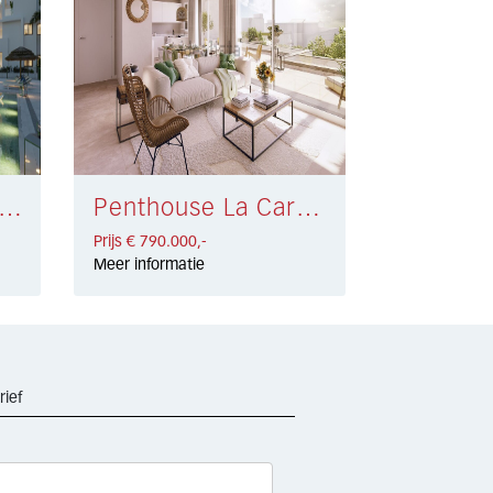
thouse Estepona € 755.000,-
Penthouse La Carihuela € 790.000,-
Prijs € 790.000,-
Meer informatie
rief