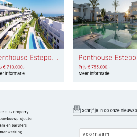
Penthouse Estepona € 710.000,-
Pen
js € 710.000,-
Prijs € 755.000,-
er informatie
Meer informatie
Schrijf je in op onze nieuwsb
er SLG Property
euwbouwprojecten
am en partners
menwerking