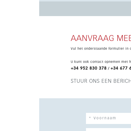
apparatuur voor een stijlvolle en praktische indeling. Beide slaapkamers zijn comfortabel en lic
moderne badkamers een strakke en functionele
ondergrondse parkeerplaatsen en een berging,
AANVRAAG MEE
Vul het onderstaande formulier in 
U kunt ook contact opnemen met h
+34 952 830 378
+34 677 
/
STUUR ONS EEN BERIC