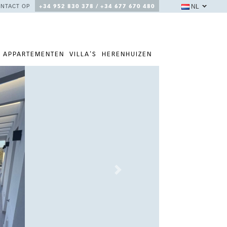
NL
NTACT OP
+34 952 830 378 / +34 677 670 480
APPARTEMENTEN
VILLA'S
HERENHUIZEN
Next