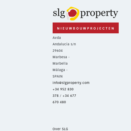
Avda
Andalucía s/n
29604
Marbesa -
Marbella
Málaga -
SPAIN
info@slgproperty.com
+34 952 830
378
/
+34 677
670 480
Over SLG