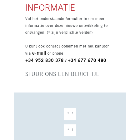
Bewoners hebben toegang tot een
INFORMATIE
gemeenschappelijk zwembad, een fitnessruimte
en een co-workingruimte. Daarnaast zijn er
Vul het onderstaande formulier in om meer
twee buitenparkeerplaatsen en een uitstekende
informatie over deze nieuwe ontwikkeling te
ligging dicht bij golf, zee, Marbella, La Cala de
ontvangen. (* zijn verplichte velden)
Mijas en de luchthaven van Málaga.
U kunt ook contact opnemen met het kantoor
e-mail
via
or phone:
+34 952 830 378
+34 677 670 480
/
STUUR ONS EEN BERICHTJE