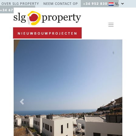
NL
OVER SLG PROPERTY
NEEM CONTACT OP
+34 952 830 378 /
+34 677 670 480
Previous
Next