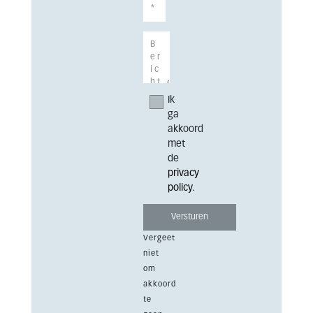
Ik
ga
akkoord
met
de
privacy
policy
.
Vergeet
niet
om
akkoord
te