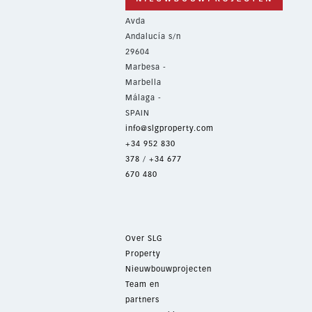
Avda
Andalucía s/n
29604
Marbesa -
Marbella
Málaga -
SPAIN
info@slgproperty.com
+34 952 830
378
/
+34 677
670 480
Over SLG
Property
Nieuwbouwprojecten
Team en
partners