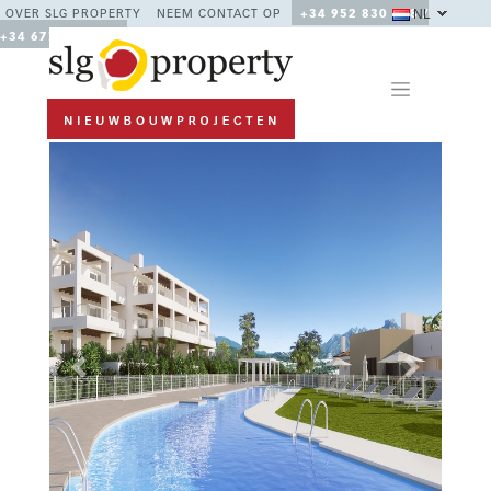
NL
OVER SLG PROPERTY
NEEM CONTACT OP
+34 952 830 378 /
+34 677 670 480
Previous
Next