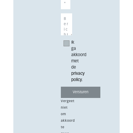
Ik
ga
akkoord
met
de
privacy
policy
.
Vergeet
niet
om
akkoord
te