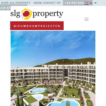
NL
OVER SLG PROPERTY
NEEM CONTACT OP
+34 952 830 378 /
+34 677 670 480
Previous
Next