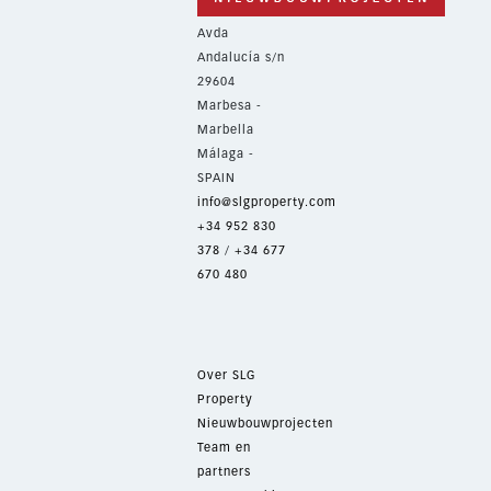
Avda
Andalucía s/n
29604
Marbesa -
Marbella
Málaga -
SPAIN
info@slgproperty.com
+34 952 830
378
/
+34 677
670 480
Over SLG
Property
Nieuwbouwprojecten
Team en
partners