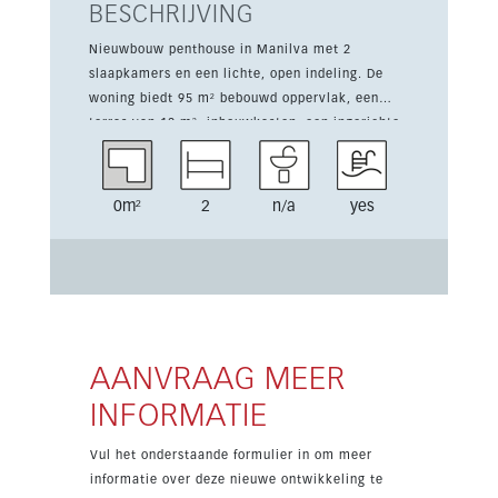
BESCHRIJVING
Nieuwbouw penthouse in Manilva met 2
slaapkamers en een lichte, open indeling. De
woning biedt 95 m² bebouwd oppervlak, een
terras van 12 m², inbouwkasten, een ingerichte
keuken en airconditioning warm/koud. Gelegen
in een beveiligd complex op een perceel van
12.000 m² met twee grote zwembaden, een
0m²
2
n/a
yes
kinderbad, een gym en mediterrane tuinen.
Ondergrondse parking en een berging zijn
inbegrepen, en het strand ligt op loopafstand. De
meeste woningen hebben zeezicht en de ligging
is ideaal voor golf, scholen, tennis en dagelijkse
voorzieningen.
AANVRAAG MEER
INFORMATIE
Vul het onderstaande formulier in om meer
informatie over deze nieuwe ontwikkeling te