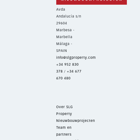
Avda
Andalucía s/n
29604
Marbesa -
Marbella
Málaga -
SPAIN
info@slgproperty.com
+34 952 830
378
/
+34 677
670 480
Over SLG
Property
Nieuwbouwprojecten
Team en
partners