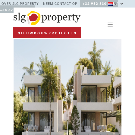
NL
OVER SLG PROPERTY
NEEM CONTACT OP
+34 952 830 378 /
+34 677 670 480
Previous
Next