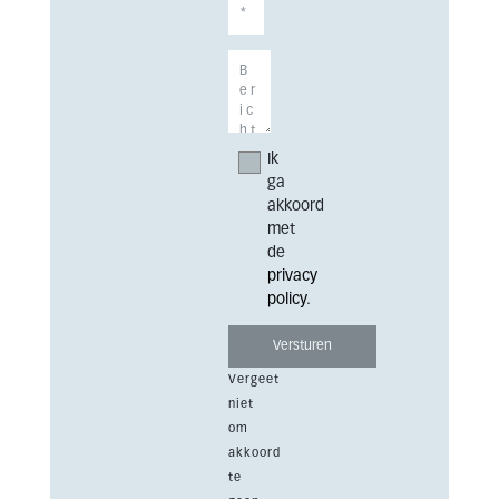
Ik
ga
akkoord
met
de
privacy
policy
.
Vergeet
niet
om
akkoord
te