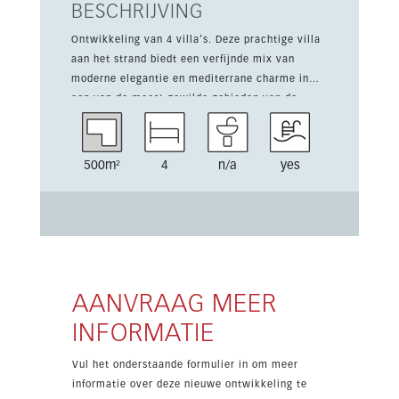
BESCHRIJVING
Ontwikkeling van 4 villa’s. Deze prachtige villa
aan het strand biedt een verfijnde mix van
moderne elegantie en mediterrane charme in
een van de meest gewilde gebieden van de
Costa del Sol. Ontworpen als een privé-oase
combineert de woning een royale leefruimte van
332 m² met 4 slaapkamers, een terras van 162
500m²
4
n/a
yes
m² en een privétuin op een perceel van 500 m².
De villa beschikt verder over een
privézwembad, kelder, solarium, fitnessruimte,
sauna, lift, airconditioning, centrale
verwarming, vloerverwarming in de badkamers,
dubbele beglazing en luxe afwerking. Gelegen
dicht bij het strand, voorzieningen, openbaar
AANVRAAG MEER
vervoer en scholen is deze nieuwbouwvilla een
INFORMATIE
ideale gezinswoning, vakantiewoning of
investeringskans in Marbella.
Vul het onderstaande formulier in om meer
informatie over deze nieuwe ontwikkeling te