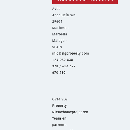
Avda
Andalucía s/n
29604
Marbesa -
Marbella
Málaga -
SPAIN
info@slgproperty.com
+34 952 830
378
/
+34 677
670 480
Over SLG
Property
Nieuwbouwprojecten
Team en
partners