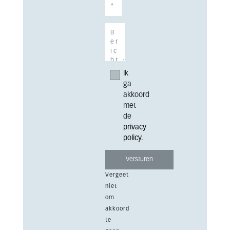
Ik
ga
akkoord
met
de
privacy
policy
.
Vergeet
niet
om
akkoord
te