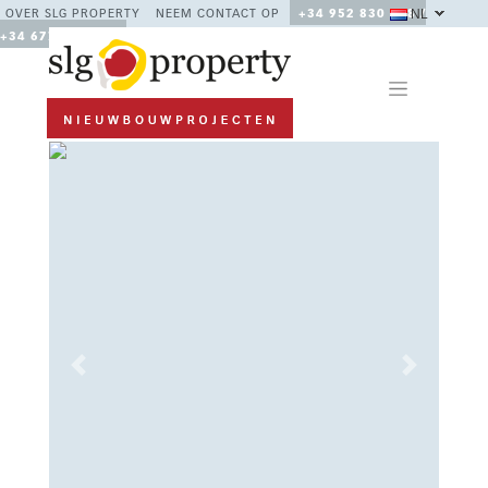
NL
OVER SLG PROPERTY
NEEM CONTACT OP
+34 952 830 378 /
+34 677 670 480
Previous
Next