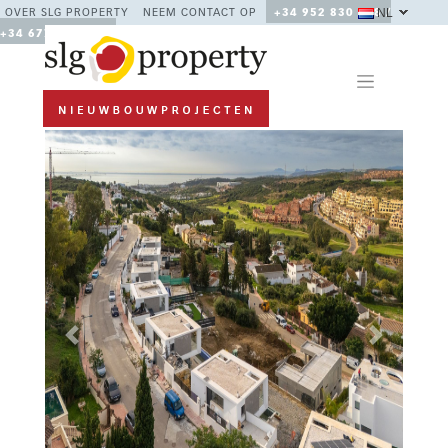
NL
OVER SLG PROPERTY
NEEM CONTACT OP
+34 952 830 378 /
+34 677 670 480
Previous
Next