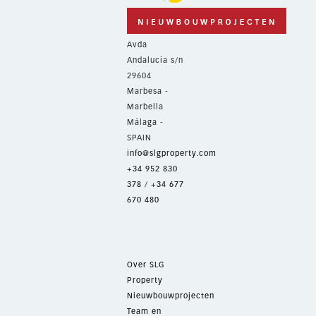
Avda
Andalucía s/n
29604
Marbesa -
Marbella
Málaga -
SPAIN
info@slgproperty.com
+34 952 830
378
/
+34 677
670 480
Over SLG
Property
Nieuwbouwprojecten
Team en