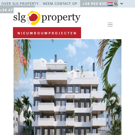
NL
OVER SLG PROPERTY
NEEM CONTACT OP
+34 952 830 378 /
+34 677 670 480
Previous
Next