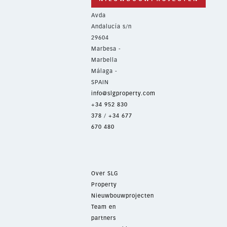
Avda
Andalucía s/n
29604
Marbesa -
Marbella
Málaga -
SPAIN
info@slgproperty.com
+34 952 830
378
/
+34 677
670 480
Over SLG
Property
Nieuwbouwprojecten
Team en
partners