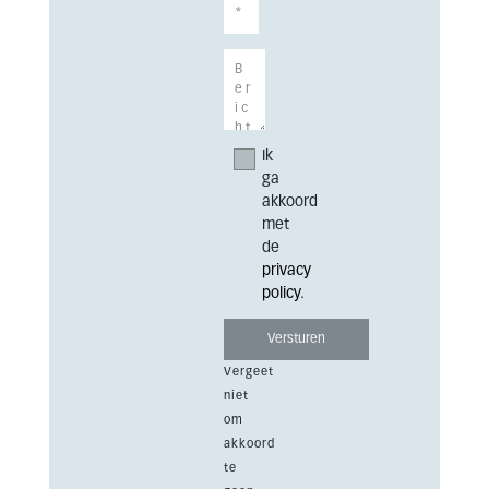
Ik
ga
akkoord
met
de
privacy
policy
.
Vergeet
niet
om
akkoord
te